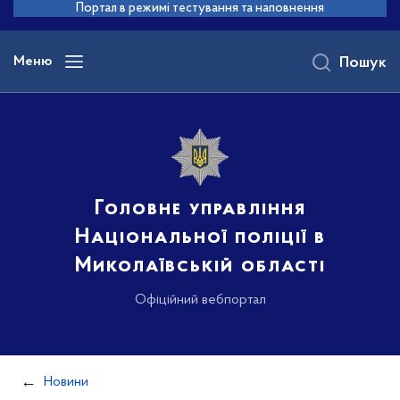
до
Портал в режимі тестування та наповнення
основного
вмісту
Меню
Пошук
Головне управління
Національної поліції в
Миколаївській області
Офіційний вебпортал
Новини