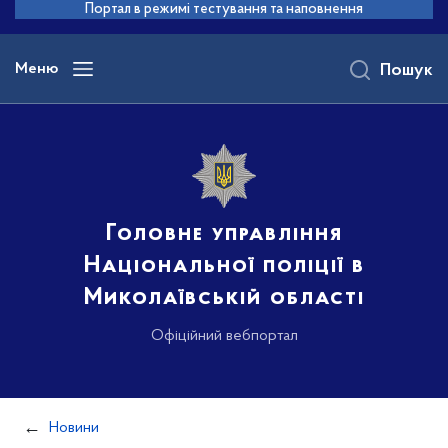
до
Портал в режимі тестування та наповнення
основного
вмісту
Меню
Пошук
Головне управління
Національної поліції в
Миколаївській області
Офіційний вебпортал
Новини