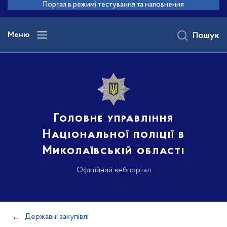
до
Портал в режимі тестування та наповнення
основного
вмісту
Меню
Пошук
Головне управління
Національної поліції в
Миколаївській області
Офіційний вебпортал
Державні закупівлі