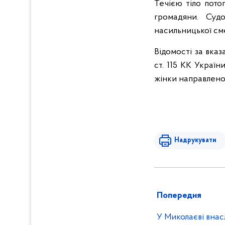
Течією тіло потоп
громадяни. Суд
насильницької см
Відомості за вка
ст. 115 КК Украї
жінки направлено
Надрукувати
Попередня
У Миколаєві внас