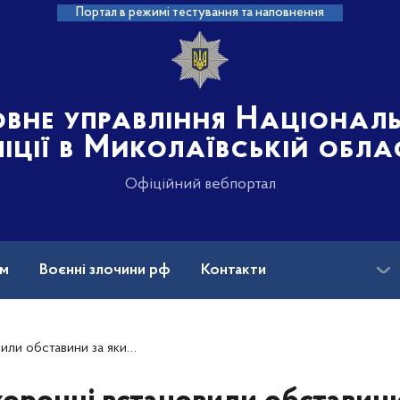
Портал в режимі тестування та наповнення
овне управління Націонал
іції в Миколаївській обла
Офіційний вебпортал
ам
Воєнні злочини рф
Контакти
 тіло якої було виявлено в річці в мікрорайоні Намив