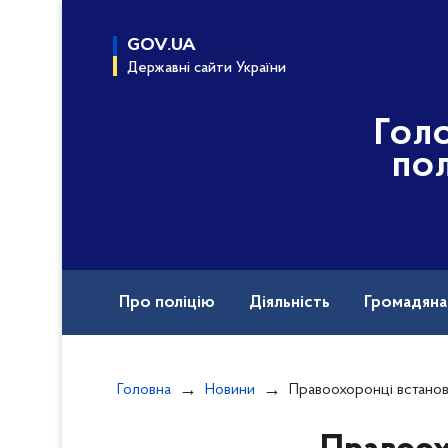
до
основного
GOV.UA
вмісту
Державні сайти України
Гол
пол
Про поліцію
Діяльність
Громадян
Назавжди в строю
Вакансії
Головна
Новини
Правоохоронці встановили обставини за яких потонула жінка,