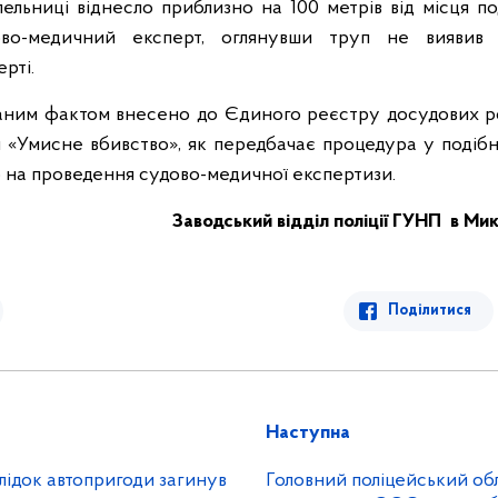
ельниці віднесло приблизно на 100 метрів від місця поді
ово-медичний експерт, оглянувши труп не виявив 
ерті.
заним фактом внесено до Єдиного реєстру досудових роз
ни «Умисне вбивство», як передбачає процедура у подібн
 на проведення судово-медичної експертизи.
Заводський відділ поліції ГУНП
в Мик
Поділитися
Наступна
лідок автопригоди загинув
Головний поліцейський обл