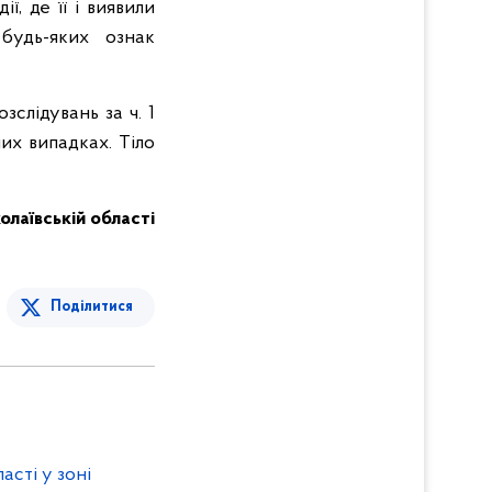
ї, де її і виявили
будь-яких ознак
слідувань за ч. 1
их випадках. Тіло
олаївській області
Поділитися
асті у зоні