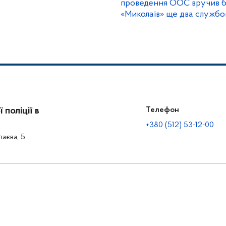
проведення ООС вручив б
«Миколаїв» ще два службов
УАЗ
поліції в
Телефон
+380 (512) 53-12-00
лаєва, 5