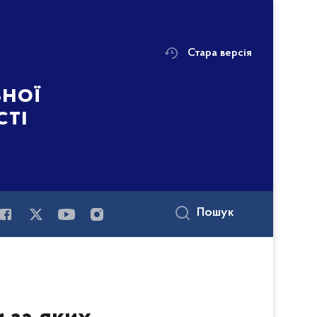
Стара версія
ьної
сті
Пошук