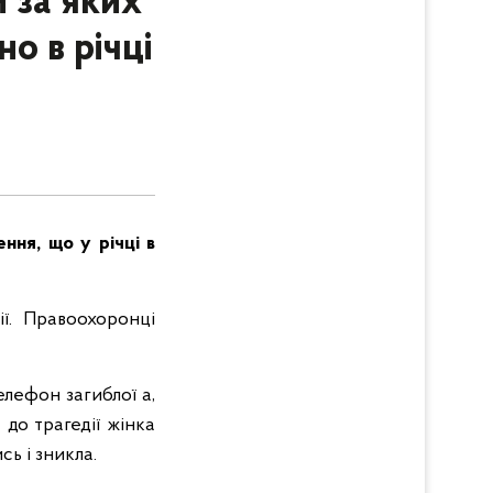
 за яких
о в річці
ння, що у річці в
ції. Правоохоронці
елефон загиблої а,
до трагедії жінка
сь і зникла.