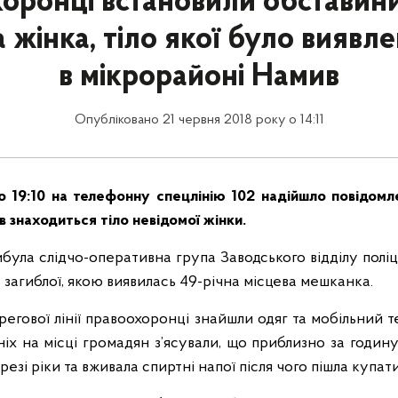
оронці встановили обставини
 жінка, тіло якої було виявлен
в мікрорайоні Намив
Опубліковано 21 червня 2018 року о 14:11
о 19:10 на телефонну спецлінію 102 надійшло повідомле
 знаходиться тіло невідомої жінки.
ибула слідчо-оперативна група Заводського відділу полі
 загиблої, якою виявилась 49-річна місцева мешканка.
регової лінії правоохоронці знайшли одяг та мобільний т
іх на місці громадян з’ясували, що приблизно за годину 
езі ріки та вживала спиртні напої після чого пішла купати