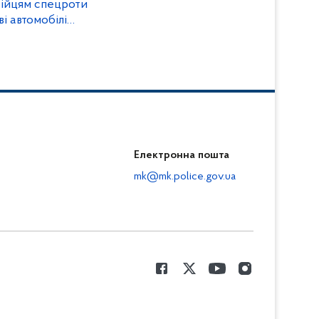
ійцям спецроти
і автомобілі
Електронна пошта
mk@mk.police.gov.ua