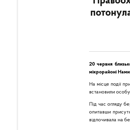
Правоох
потонула
20 червня близьк
мікрорайоні Намив
На місце події пр
встановили особу
Під час огляду бе
опитавши присутн
відпочивала на бер