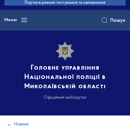
до
Портал в режимі тестування та наповнення
основного
вмісту
Меню
Пошук
Головне управління
Національної поліції в
Миколаївській області
Офіційний вебпортал
Новини