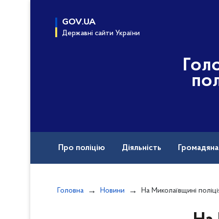
до
основного
GOV.UA
вмісту
Державні сайти України
Гол
пол
Про поліцію
Діяльність
Громадян
Назавжди в строю
Вакансії
Головна
Новини
На Миколаївщині поліція стежить за правопор