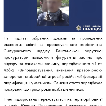
На підставі зібраних доказів та проведених
експертиз слідчі за процесуального керівництва
Снігурівського відділу Баштанської окружної
прокуратури повідомили фігурантці заочно про
підозру за ознаками злочину, передбаченого ч.1 ст.
436-2 «Виправдовування, визнання правомірною,
заперечення збройної агресії російської федерації,
глорифікація її учасників». Санкція статті передбачає
покарання до трьох років позбавлення волі.
Нині підозрювана переховується на території однієї
із країн Європи. Правоохоронці вживають заходів