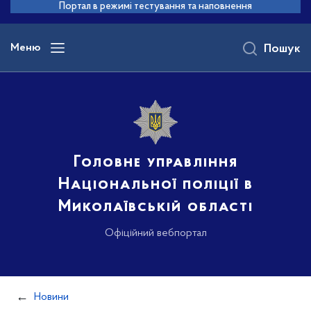
до
Портал в режимі тестування та наповнення
основного
вмісту
Меню
Пошук
Головне управління
Національної поліції в
Миколаївській області
Офіційний вебпортал
Новини