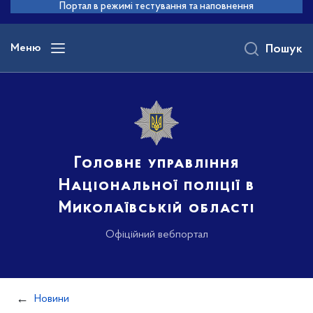
до
Портал в режимі тестування та наповнення
основного
вмісту
Меню
Пошук
Головне управління
Національної поліції в
Миколаївській області
Офіційний вебпортал
Новини