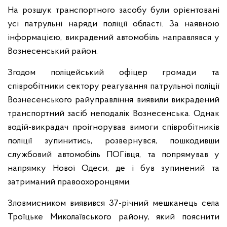
На розшук транспортного засобу були орієнтовані
усі патрульні наряди поліції області. За наявною
інформацією, викрадений автомобіль направлявся у
Вознесенський район.
Згодом поліцейський офіцер громади та
співробітники сектору реагування патрульної поліції
Вознесенського райуправління виявили викрадений
транспортний засіб неподалік Вознесенська. Однак
водій-викрадач проігнорував вимоги співробітників
поліції зупинитись, розвернувся, пошкодивши
службовий автомобіль ПОГівця, та попрямував у
напрямку Нової Одеси, де і був зупинений та
затриманий правоохоронцями.
Зловмисником виявився 37-річний мешканець села
Троїцьке Миколаївського району, який пояснити