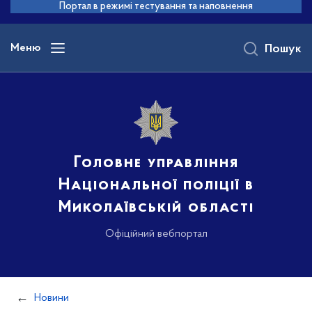
до
Портал в режимі тестування та наповнення
основного
вмісту
Меню
Пошук
Головне управління
Національної поліції в
Миколаївській області
Офіційний вебпортал
Новини