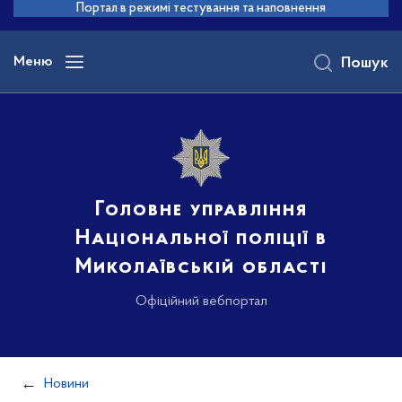
до
Портал в режимі тестування та наповнення
основного
вмісту
Меню
Пошук
Головне управління
Національної поліції в
Миколаївській області
Офіційний вебпортал
Новини