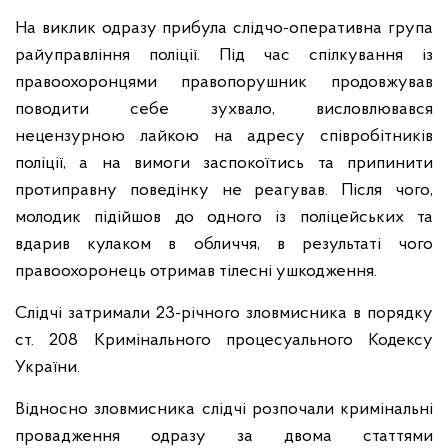
На виклик одразу прибула слідчо-оперативна група
райуправління поліції. Під час спілкування із
правоохоронцями правопорушник продовжував
поводити себе зухвало, висловлювався
нецензурною лайкою на адресу співробітників
поліції, а на вимоги заспокоїтись та припинити
протиправну поведінку не реагував. Після чого,
молодик підійшов до одного із поліцейських та
вдарив кулаком в обличчя, в результаті чого
правоохоронець отримав тілесні ушкодження.
Слідчі затримали 23-річного зловмисника в порядку
ст. 208 Кримінального процесуального Кодексу
України.
Відносно зловмисника слідчі розпочали кримінальні
провадження одразу за двома статтями