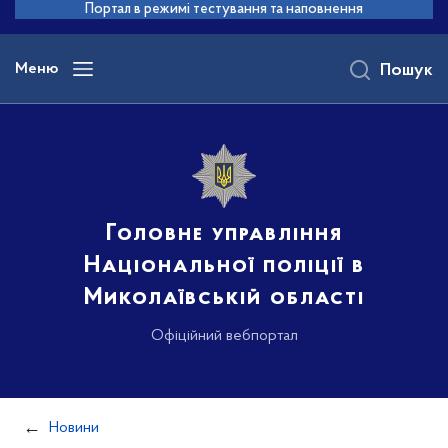
до
Портал в режимі тестування та наповнення
основного
вмісту
Меню
Пошук
Головне управління
Національної поліції в
Миколаївській області
Офіційний вебпортал
Новини