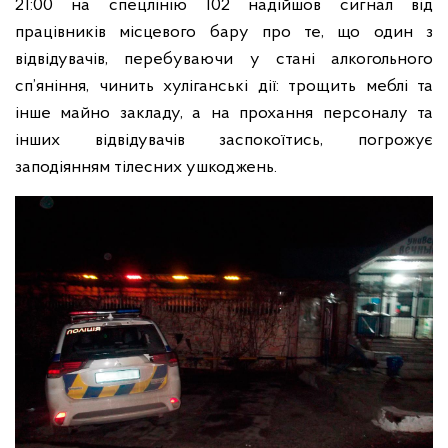
21:00 на спецлінію 102 надійшов сигнал від
працівників місцевого бару про те, що один з
відвідувачів, перебуваючи у стані алкогольного
сп’яніння, чинить хуліганські дії: трощить меблі та
інше майно закладу, а на прохання персоналу та
інших відвідувачів заспокоїтись, погрожує
заподіянням тілесних ушкоджень.