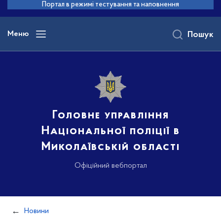
до
Портал в режимі тестування та наповнення
основного
вмісту
Меню
Пошук
Головне управління
Національної поліції в
Миколаївській області
Офіційний вебпортал
Новини