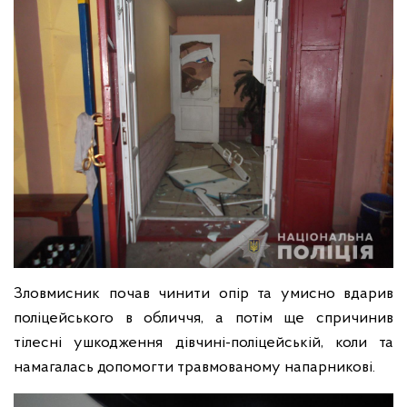
Зловмисник почав чинити опір та умисно вдарив
поліцейського в обличчя, а потім ще спричинив
тілесні ушкодження дівчині-поліцейській, коли та
намагалась допомогти травмованому напарникові.