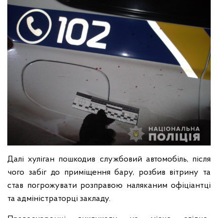
Далі хуліган пошкодив службовий автомобіль, після
чого забіг до приміщення бару, розбив вітрину та
став погрожувати розправою наляканим офіціантці
та адміністраторці закладу.