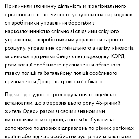
Припинили злочинну діяльність міжрегіонального
організованого злочинного угруповання наркоділків
співробітники управління боротьби з
наркозлочинністю спільно зі слідчими слідчого
управління, співробітниками управління карного
розшуку, управління кримінального аналізу, кінологів,
за силової підтримки бійців спецпідрозділу КОРД,
роти поліції особливого призначення обласного
главку поліції та батальйону поліції особливого
призначення Дніпропетровської області.
Під час досудового розслідування поліцейські
встановили, що з березня цього року 43-річний
житель Одеси разом зі своїми знайомими
виготовляли психотропи, а потім їх збували за
допомогою поштових відправлень по різних регіонах
країни або під час особистих зустрічей із клієнтами.