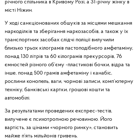
річного спільника в Кривому Розі, а 31-річну жінку в
місті Ніжин.
У ході санкціонованих обшуків за місцями мешкання
наркоділків та зберігання наркозасобів, а також у їх
транспортних засобах слідчі поліції вилучили
близько трьох кілограмів пастоподібного амфетаміну,
понад 130 літрів та 60 кілограмів прекурсорів, 76
ємностей різного об’єму -пластикові бочки, відра та
інше, понад 500 грамів амфетаміну і канабіс,
рослини конопель, ваги, чорнові записи, комп’ютерну
техніку, банківські картки, грошові кошти та
автомобілі.
За результатами проведених експрес-тестів,
вилучене є психотропною речовиною. Його
вартість, за цінами «чорного ринку», становить
майже п’ять мільйонів гривень.