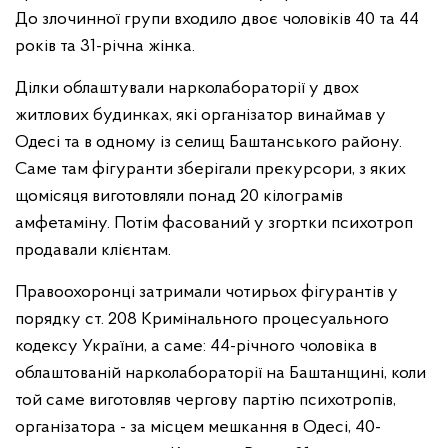
До злочинної групи входило двоє чоловіків 40 та 44
років та 31-річна жінка.
Ділки облаштували нарколабораторії у двох
житлових будинках, які організатор винаймав у
Одесі та в одному із селищ Баштанського району.
Саме там фігуранти зберігали прекурсори, з яких
щомісяця виготовляли понад 20 кілограмів
амфетаміну. Потім фасований у згортки психотроп
продавали клієнтам.
Правоохоронці затримали чотирьох фігурантів у
порядку ст. 208 Кримінального процесуального
кодексу України, а саме: 44-річного чоловіка в
облаштованій нарколабораторії на Баштанщині, коли
той саме виготовляв чергову партію психотропів,
організатора - за місцем мешкання в Одесі, 40-