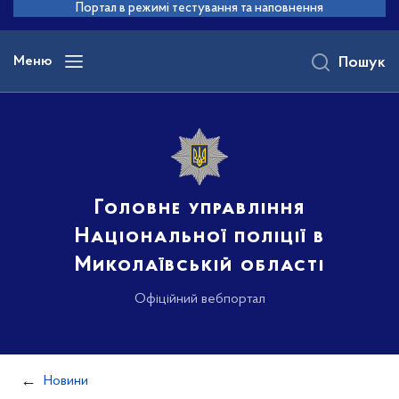
до
Портал в режимі тестування та наповнення
основного
вмісту
Меню
Пошук
Головне управління
Національної поліції в
Миколаївській області
Офіційний вебпортал
Новини