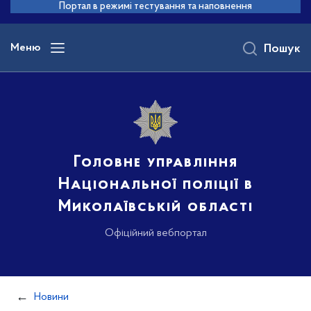
до
Портал в режимі тестування та наповнення
основного
вмісту
Меню
Пошук
Головне управління
Національної поліції в
Миколаївській області
Офіційний вебпортал
Новини