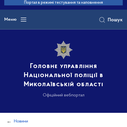
до
Портал в режимі тестування та наповнення
основного
вмісту
Меню
Пошук
Головне управління
Національної поліції в
Миколаївській області
Офіційний вебпортал
Новини