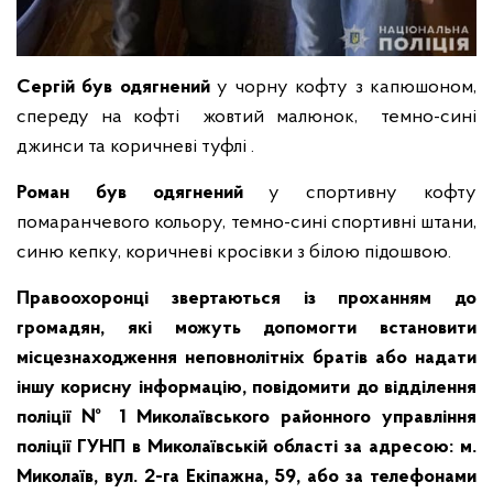
Сергій був одягнений
у чорну кофту з капюшоном,
спереду на кофті жовтий малюнок, темно-сині
джинси та коричневі туфлі .
Роман був одягнений
у спортивну кофту
помаранчевого кольору, темно-сині спортивні штани,
синю кепку, коричневі кросівки з білою підошвою.
Правоохоронці звертаються із проханням до
громадян, які можуть допомогти встановити
місцезнаходження неповнолітніх братів або надати
іншу корисну інформацію, повідомити до відділення
поліції № 1 Миколаївського районного управління
поліції ГУНП в Миколаївській області за адресою: м.
Миколаїв, вул. 2-га Екіпажна, 59, або за телефонами