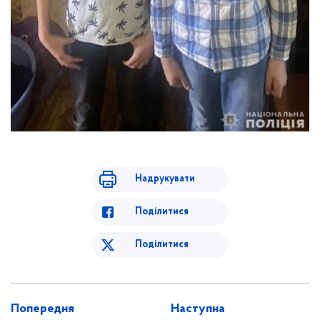
Надрукувати
Поділитися
Поділитися
Попередня
Наступна