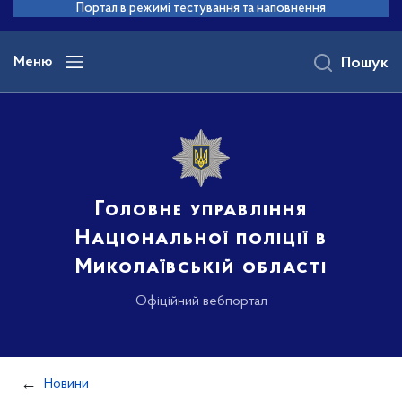
до
Портал в режимі тестування та наповнення
основного
вмісту
Меню
Пошук
Головне управління
Національної поліції в
Миколаївській області
Офіційний вебпортал
Новини