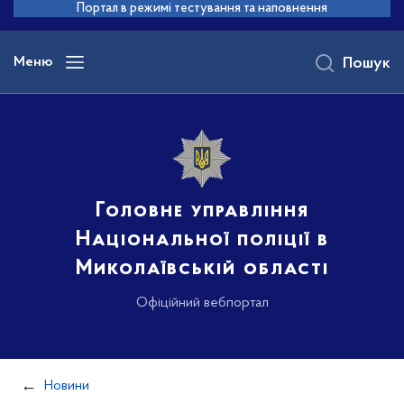
до
Портал в режимі тестування та наповнення
основного
вмісту
Меню
Пошук
Головне управління
Національної поліції в
Миколаївській області
Офіційний вебпортал
Новини