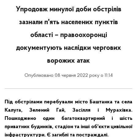
Упродовж минулої доби обстрілів
зазнали п'ять населених пунктів
області – правоохоронці
документують наслідки чергових
ворожих атак
Опубліковано 08 червня 2022 року о 11:14
Під обстрілами перебували місто Баштанка та села
Калуга, Зелений Гай, Засілля і Мурахівка.
Пошкоджено один багатоквартирний і шість
приватних будинків, стадіон та інші об'єкти цивільної
інфраструктури. Є загиблі та постраждалі.