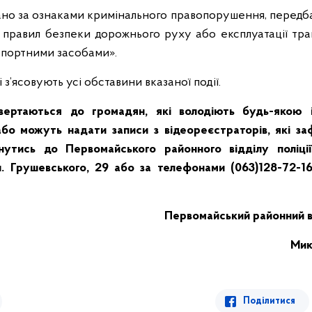
ано за ознаками кримінального правопорушення, передбаче
правил безпеки дорожнього руху або експлуатації тра
спортними засобами».
 з’ясовують усі обставини вказаної події.
вертаються до громадян, які володіють будь-якою
о можуть надати записи з відеореєстраторів, які за
рнутись до Первомайського районного відділу поліці
. Грушевського, 29 або за телефонами (063)128-72-16
Первомайський районний ві
Мик
Поділитися