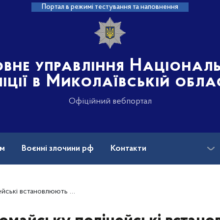
Портал в режимі тестування та наповнення
овне управління Націонал
іції в Миколаївській обла
Офіційний вебпортал
ам
Воєнні злочини рф
Контакти
ВАЗу, який скоїв ДТП та з місця події втік