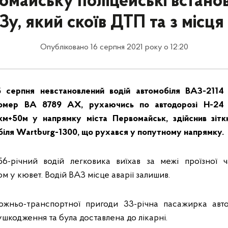
омайську поліцейські встан
у, який скоїв ДТП та з місця 
Опубліковано 16 серпня 2021 року о 12:20
5 серпня невстановлений водій автомобіля ВАЗ-2114
номер ВА 8789 АХ, рухаючись по автодорозі Н-24 «
км+50м у напрямку міста Первомайськ, здійснив зітк
іля Wartburg-1300, що рухався у попутному напрямку.
6-річний водій легковика виїхав за межі проїзної 
ом у кювет. Водій ВАЗ місце аварії залишив.
рожньо-транспортної пригоди 33-річна пасажирка авт
ушкодження та була доставлена до лікарні.