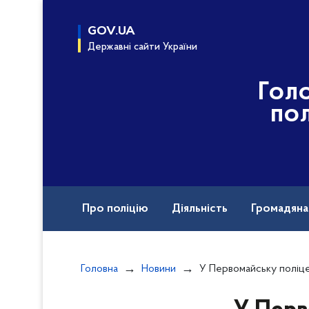
до
основного
GOV.UA
вмісту
Державні сайти України
Гол
пол
Про поліцію
Діяльність
Громадян
Назавжди в строю
Вакансії
Головна
Новини
У Первомайську поліцейські встановлюють водія 