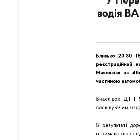
У Перв
водія ВАЗ
Близько 23:30 1
реєстраційний 
Миколаїв» на 48
частиною автомоб
Внаслідок ДТП 5
послідуючим з’їзд
В результаті до
отримала тілесні 