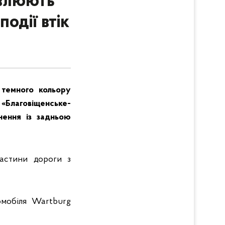
овлюють
події втік
 темного кольору
Благовіщенське-
нення із задньою
частини дороги з
омобіля Wartburg