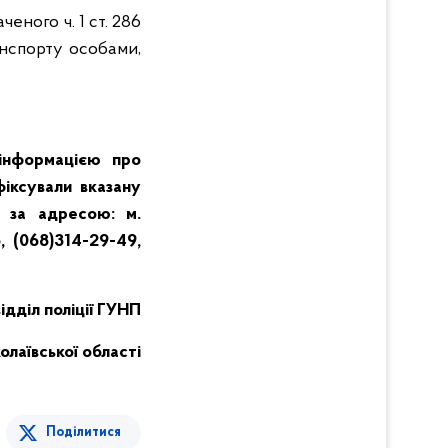
ного ч. 1 ст. 286
нспорту особами,
 інформацією про
фіксували вказану
ї за адресою: м.
, (068)314-29-49,
дділ поліції ГУНП
олаївської області
Поділитися