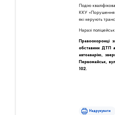
Подію кваліфіков
ККУ «Порушення 
які керують тран
Наразі поліцейські
Правоохоронці з
обставини ДТП аб
автоаварію, зве
Первомайськ, вул
102.
Надрукувати