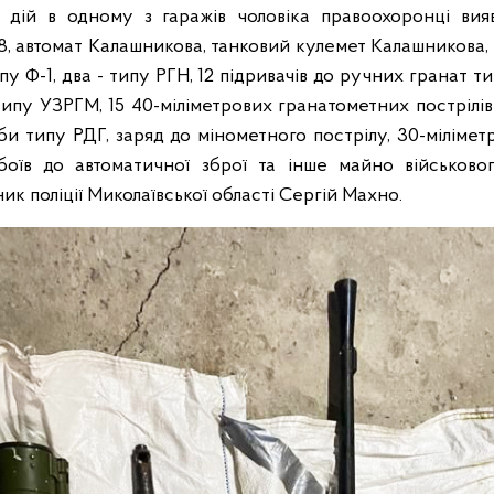
х дій в одному з гаражів чоловіка правоохоронці вия
8, автомат Калашникова, танковий кулемет Калашникова, 1
ипу Ф-1, два - типу РГН, 12 підривачів до ручних гранат ти
типу УЗРГМ, 15 40-міліметрових гранатометних пострілів
оби типу РДГ, заряд до мінометного пострілу, 30-міліме
боїв до автоматичної зброї та інше майно військовог
ик поліції Миколаївської області Сергій Махно.