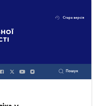
Стара версія
ьної
сті
Пошук