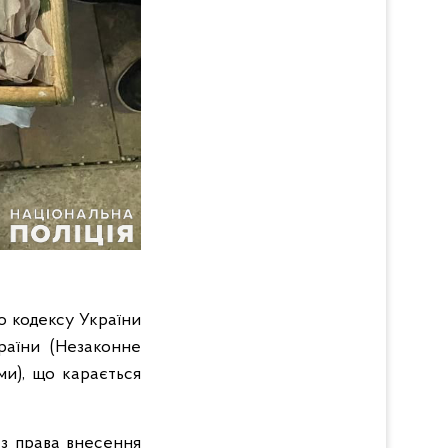
о кодексу України
раїни (Незаконне
и), що карається
ез права внесення