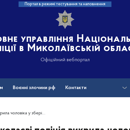
Портал в режимі тестування та наповнення
овне управління Націонал
іції в Миколаївській обла
Офіційний вебпортал
ам
Воєнні злочини рф
Контакти
 у зберіганні зброї та боєприпасів