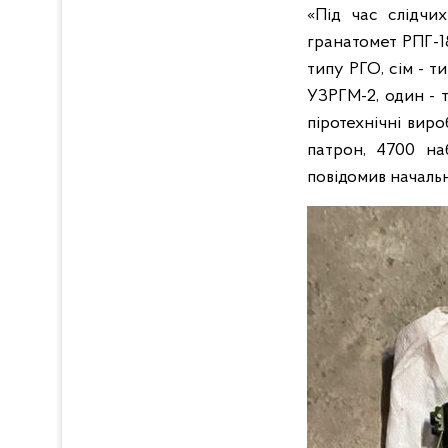
«Під час слідчи
гранатомет РПГ-1
типу РГО, сім - т
УЗРГМ-2, один - 
піротехнічні вир
патрон, 4700 на
повідомив начальн