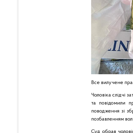
Все вилучене пра
Чоловіка слідчі 
та повідомили п
поводження зі з
позбавленням волі
Суд обрав чолові