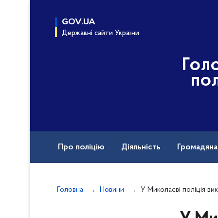
до
основного
GOV.UA
вмісту
Державні сайти України
Гол
пол
Про поліцію
Діяльність
Громадян
Назавжди в строю
Вакансії
Головна
Новини
У Миколаєві поліція викрила чоловіка