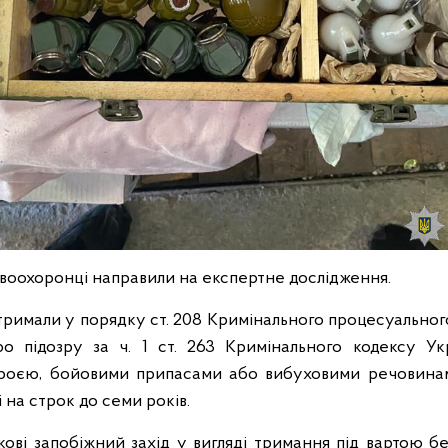
воохоронці направили на експертне дослідження.
затримали у порядку ст. 208 Кримінального процесуальног
ро підозру за ч. 1 ст. 263 Кримінального кодексу Ук
броєю, бойовими припасами або вибуховими речовинам
 на строк до семи років.
кові запобіжний захід у вигляді тримання під вартою б