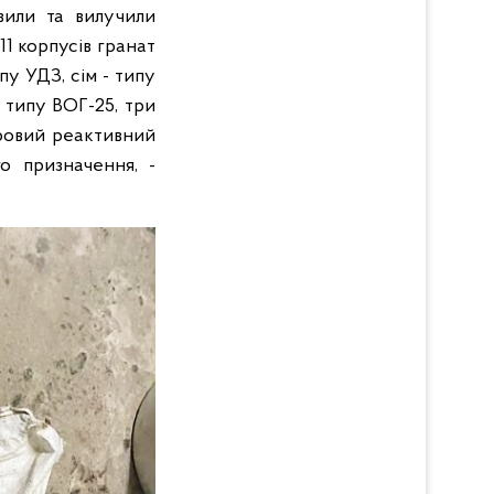
вили та вилучили
1 корпусів гранат
пу УДЗ, сім - типу
 типу ВОГ-25, три
тровий реактивний
о призначення, -