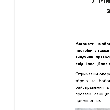
У Ми
Автоматична зброя
постріли, а також
вилучили правоо
слідчі поліції пов
Отримавши опера
зброю та бойові
райуправління та
провели санкці
приміщеннях: