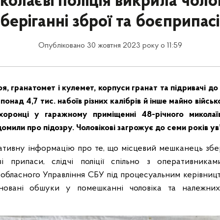
колаєві поліція викрила чолов
зберіганні зброї та боєприпасі
Опубліковано 30 жовтня 2023 року о 11:59
, гранатомет і кулемет, корпуси гранат та підривачі до
 понад 4,7 тис. набоїв різних калібрів й інше майно війсь
хоронці у гаражному приміщенні 48-річного миколаї
ідомили про підозру. Чоловікові загрожує до семи років ув
тивну інформацію про те, що місцевий мешканець збер
 припаси, слідчі поліції спільно з оперативникам
 обласного Управління СБУ під процесуальним керівни
оновані обшуки у помешканні чоловіка та належни