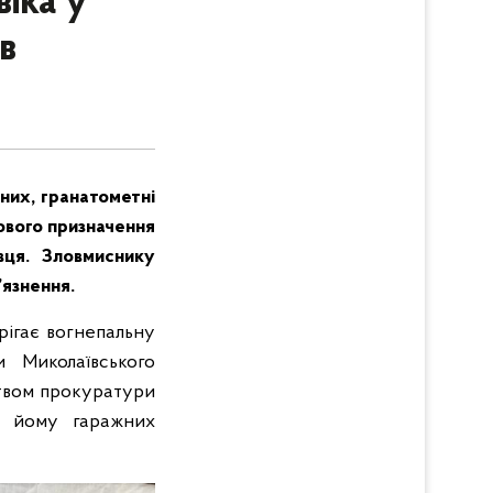
іка у
в
 них, гранатометні
кового призначення
вця. Зловмиснику
’язнення.
ігає вогнепальну
и Миколаївського
цтвом прокуратури
х йому гаражних