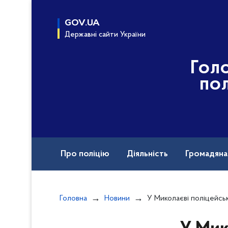
до
основного
GOV.UA
вмісту
Державні сайти України
Гол
пол
Про поліцію
Діяльність
Громадян
Назавжди в строю
Вакансії
Головна
Новини
У Миколаєві поліцейські затримала групу сутенерів за організац