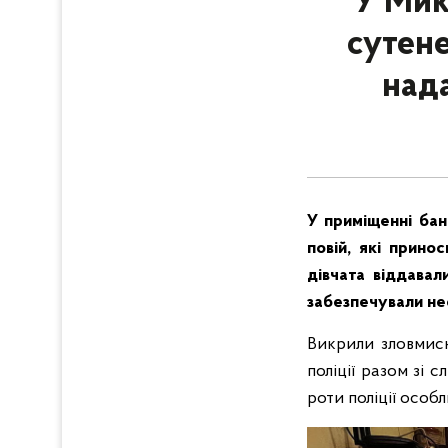
У Мик
сутене
над
У приміщенні бан
повій, які прино
дівчата віддавал
забезпечували не
Викрили зловмисн
поліції разом зі 
роти поліції особ