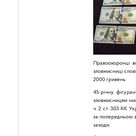
Правоохоронці в
зловмисниці спові
2000 гривень.
45-річну фігуран
зловмисницям нин
ч. 2 ст. 303 КК 
за попередньою з
заходи.