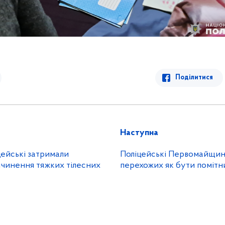
Поділитися
Наступна
цейські затримали
Поліцейські Первомайщин
ичинення тяжких тілесних
перехожих як бути помітн