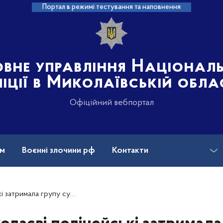
Портал в режимі тестування та наповнення
овне управління Націонал
іції в Миколаївській обла
Офіційний вебпортал
ам
Воєнні злочини рф
Контакти
ію місць розпусти та надання платних сексуальних послуг