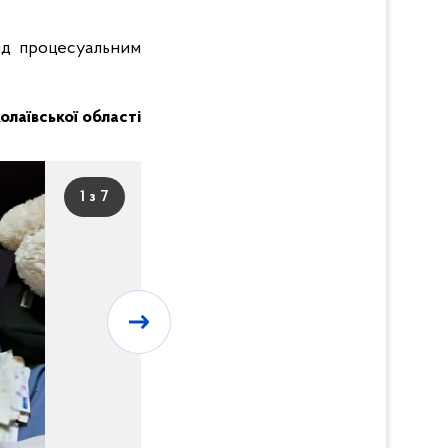
ід процесуальним
колаївської області
1 з 7