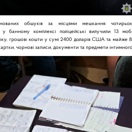
онованих обшуків за місцями мешкання чотирьох
 у банному комплексі поліцейські вилучили 13 мобі
іку, грошові кошти у сумі 2400 доларів США та майже 8
-картки, чорнові записи, документи та предмети інтимног