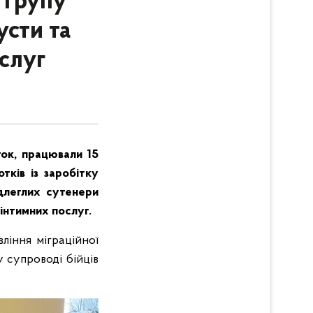
 групу
усти та
слуг
ток, працювали 15
тків із заробітку
ідлеглих сутенери
інтимних послуг.
ління міграційної
у супроводі бійців