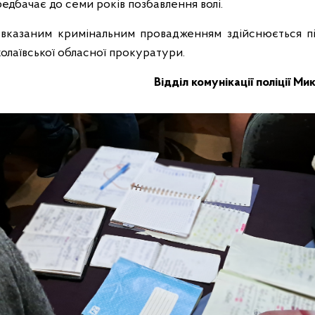
редбачає до семи років позбавлення волі.
а вказаним кримінальним провадженням здійснюється п
олаївської обласної прокуратури.
Відділ комунікації поліції Ми