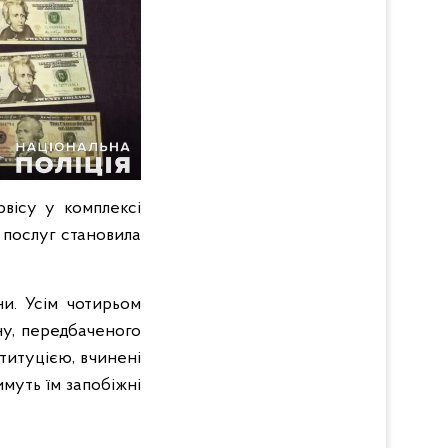
вісу у комплексі
х послуг становила
ни. Усім чотирьом
ну, передбаченого
титуцією, вчинені
муть їм запобіжні