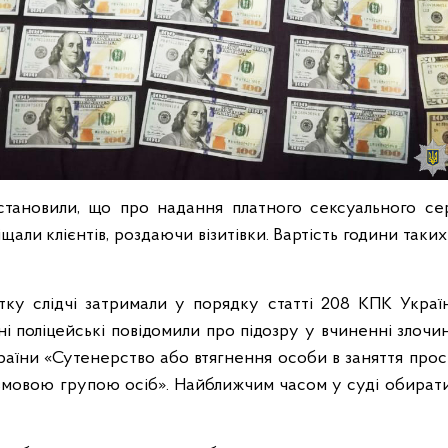
становили, що про надання платного сексуального сер
щали клієнтів, роздаючи візитівки. Вартість години таки
тку слідчі затримали у порядку статті 208 КПК Украї
і поліцейські повідомили про підозру у вчиненні злочи
України «Сутенерство або втягнення особи в заняття прос
мовою групою осіб». Найближчим часом у суді обирати