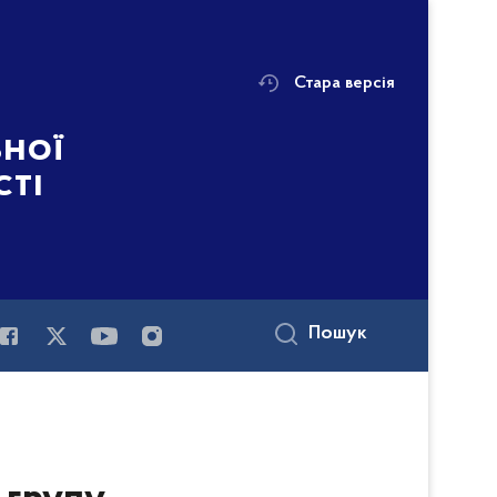
Стара версія
ьної
сті
Пошук