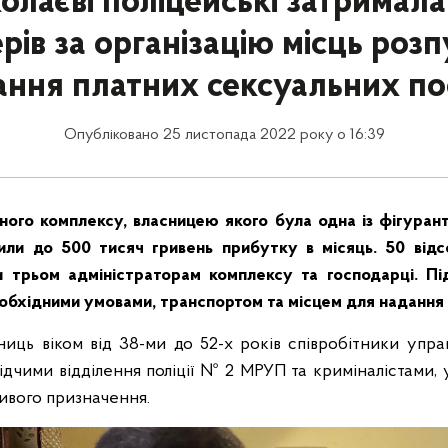
олаєві поліцейські затримала
рів за організацію місць розп
ання платних сексуальних по
Опубліковано 25 листопада 2022 року о 16:39
ного комплексу, власницею якого була одна із фігуран
сили до 500 тисяч гривень прибутку в місяць. 50 відсо
и трьом адміністраторам комплексу та господарці. П
обхідними умовами, транспортом та місцем для надання 
иць віком від 38-ми до 52-х років співробітники управ
слідчими відділення поліції № 2 МРУП та криміналістами, 
ливого призначення.