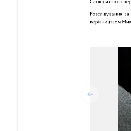
Санкція статті пе
Розслідування з
керівництвом Мик