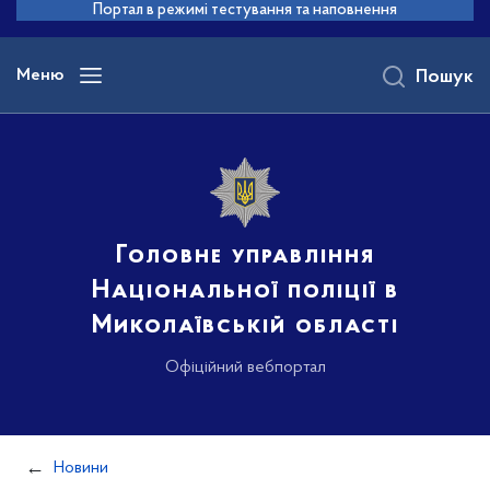
до
Портал в режимі тестування та наповнення
основного
вмісту
Меню
Пошук
Головне управління
Національної поліції в
Миколаївській області
Офіційний вебпортал
Новини