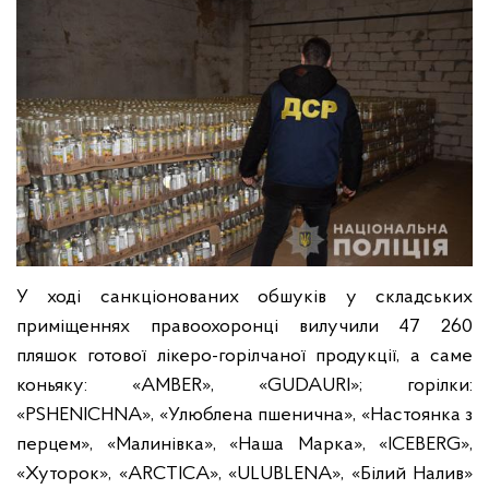
У ході санкціонованих обшуків у складських
приміщеннях правоохоронці вилучили 47 260
пляшок готової лікеро-горілчаної продукції, а саме
коньяку: «AMBER», «GUDAURI»; горілки:
«PSHENICHNA», «Улюблена пшенична», «Настоянка з
перцем», «Малинівка», «Наша Марка», «ICEBERG»,
«Хуторок», «ARCTICA», «ULUBLENA», «Білий Налив»