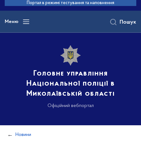
до
Портал в режимі тестування та наповнення
основного
вмісту
Меню
Пошук
Головне управління
Національної поліції в
Миколаївській області
Офіційний вебпортал
Новини