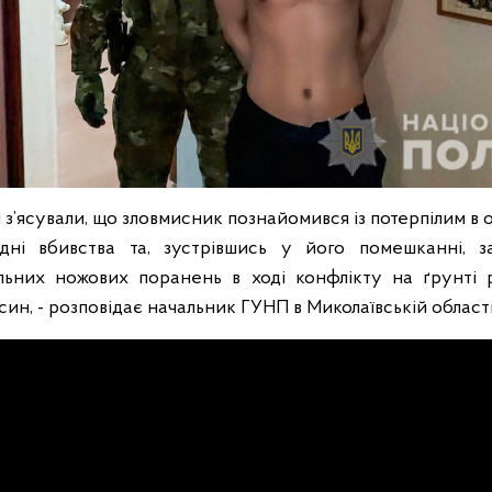
’ясували, що зловмисник познайомився із потерпілим в о
ні вбивства та, зустрівшись у його помешканні, з
льних ножових поранень в ході конфлікту на ґрунті 
ин, - розповідає начальник ГУНП в Миколаївській област