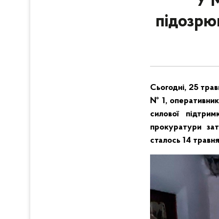
У 
підозрюв
Сьогодні, 25 трав
№ 1, оперативник
силової підтрим
прокуратури зат
сталось 14 травня