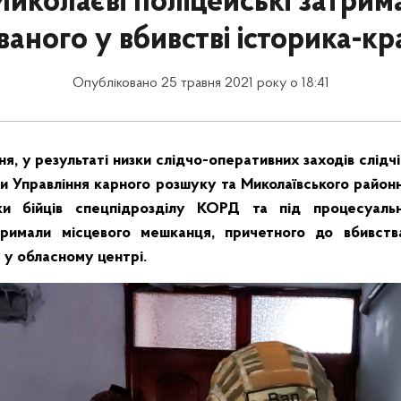
Миколаєві поліцейські затрим
аного у вбивстві історика-к
Опубліковано 25 травня 2021 року о 18:41
ня, у результаті низки слідчо-оперативних заходів слідчі 
и Управління карного розшуку та Миколаївського районн
ки бійців спецпідрозділу КОРД та під процесуаль
римали місцевого мешканця, причетного до вбивств
 у обласному центрі.