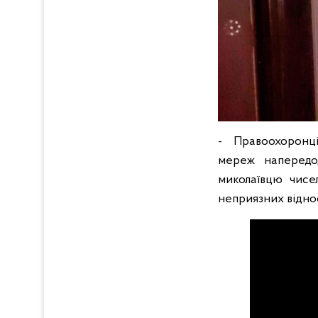
- Правоохоронці з
мереж напередод
миколаївцю чисе
неприязних віднос