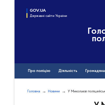
до
основного
GOV.UA
вмісту
Державні сайти України
Гол
пол
Про поліцію
Діяльність
Громадян
Назавжди в строю
Вакансії
Головна
Новини
У Миколаєві поліцейські затримали підозр