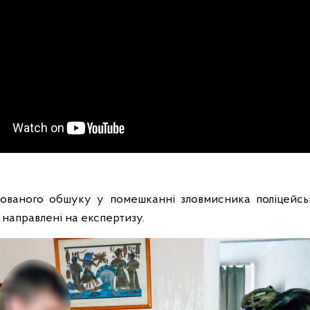
нованого обшуку у помешканні зловмисника поліцейськ
ь направлені на експертизу.