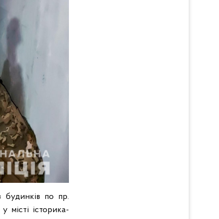
 будинків по пр.
у місті історика-