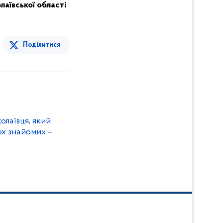
олаївської області
Поділитися
олаївця, який
ох знайомих –