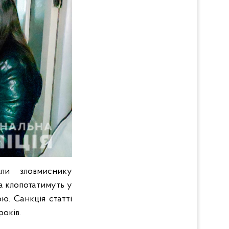
или зловмиснику
та клопотатимуть у
ю. Санкція статті
років.