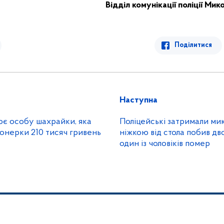
Відділ комунікації поліції Мик
Поділитися
Наступна
ює особу шахрайки, яка
Поліцейські затримали мик
онерки 210 тисяч гривень
ніжкою від стола побив дв
один із чоловіків помер