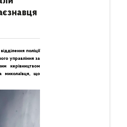
али
раєзнавця
відділення поліції
ого управління за
ним керівництвом
а миколаївця, що