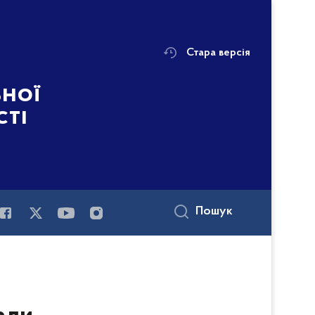
Стара версія
ьної
сті
Пошук