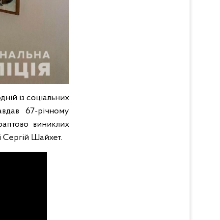
дній із соціальних
авдав 67-річному
раптово виниклих
і Сергій Шайхет.