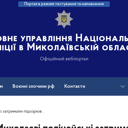
Портал в режимі тестування та наповнення
овне управління Націонал
іції в Миколаївській обла
Офіційний вебпортал
ам
Воєнні злочини рф
Контакти
юваного у вбивстві історика-краєзнавця