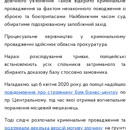
довічного ув’язнення. Також відкрито кримінальне
провадження за фактом незаконного поводження зі
зброєю та боєприпасами. Найближчим часом суд
обиратиме підозрюваному запобіжний захід.
Процесуальне керівництво у кримінальному
провадженні здійснює обласна прокуратура.
Наразі розслідування триває, поліцейські
встановлюють усіх спільників затриманого та
збирають доказову базу стосовно замовника.
Нагадаємо, що 6 квітня 2020 року до поліції надійшло
повідомлення про стрілянину біля бізнес-центру
по
пр. Центральному, під час якої отримав вогнепальне
поранення місцевий мешканець.
Тоді слідчі розпочали кримінальне провадження та
розглядали декілька версій мотиву злочину
: на ґрунті