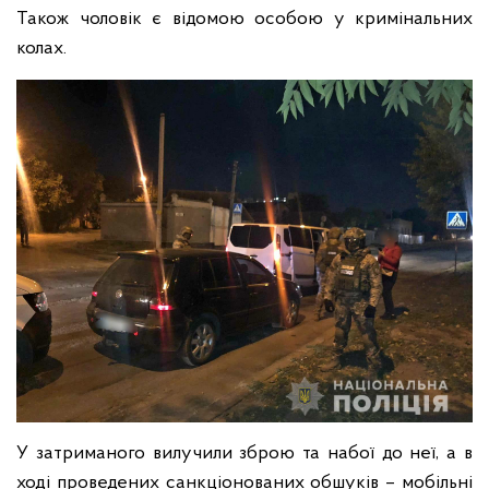
Також чоловік є відомою особою у кримінальних
колах.
У затриманого вилучили зброю та набої до неї, а в
ході проведених санкціонованих обшуків – мобільні