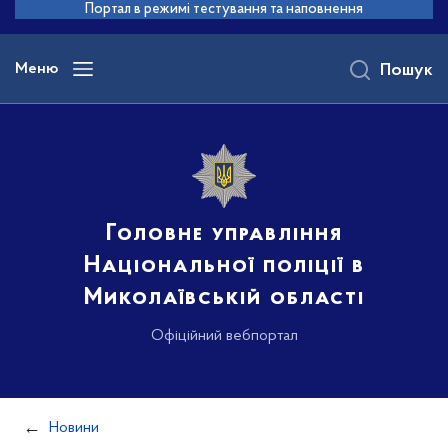
до
Портал в режимі тестування та наповнення
основного
вмісту
Меню
Пошук
Головне управління
Національної поліції в
Миколаївській області
Офіційний вебпортал
Новини