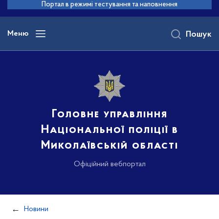
до
Портал в режимі тестування та наповнення
основного
вмісту
Меню
Пошук
Головне управління
Національної поліції в
Миколаївській області
Офіційний вебпортал
Новини