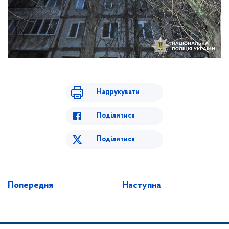
Надрукувати
Поділитися
Поділитися
Попередня
Наступна