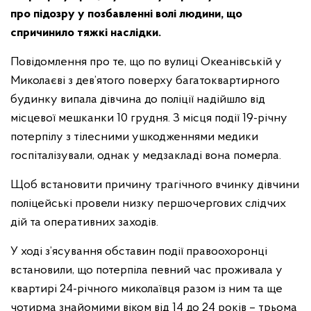
про підозру у позбавленні волі людини, що
спричинило тяжкі наслідки.
Повідомлення про те, що по вулиці Океанівській у
Миколаєві з дев’ятого поверху багатоквартирного
будинку випала дівчина до поліції надійшло від
місцевої мешканки 10 грудня. З місця події 19-річну
потерпілу з тілесними ушкодженнями медики
госпіталізували, однак у медзакладі вона померла.
Щоб встановити причину трагічного вчинку дівчини
поліцейські провели низку першочергових слідчих
дій та оперативних заходів.
У ході з’ясування обставин події правоохоронці
встановили, що потерпіла певний час проживала у
квартирі 24-річного миколаївця разом із ним та ще
чотирма знайомими віком від 14 до 24 років – трьома