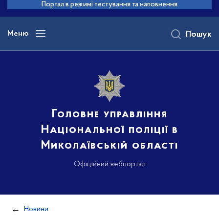
до
Портал в режимі тестування та наповнення
основного
вмісту
Меню
Пошук
Головне управління
Національної поліції в
Миколаївській області
Офіційний вебпортал
Новини