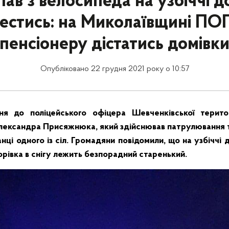
ав з велосипеда на узбіччі д
вестись: на Миколаївщині ПО
пенсіонеру дістатись домівк
Опубліковано 22 грудня 2021 року о 10:57
ня до поліцейського офіцера Шевченківської терито
 Олександра Присяжнюка, який здійснював патрулювання те
нці одного із сіл. Громадяни повідомили, що на узбіччі 
орівка в снігу лежить безпорадний старенький.