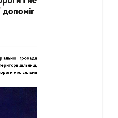
ороги і не
Г допоміг
и
ріальної громади
риторії дільниці,
дороги між селами