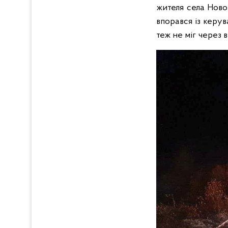
жителя села Новог
впорався із керув
теж не міг через 