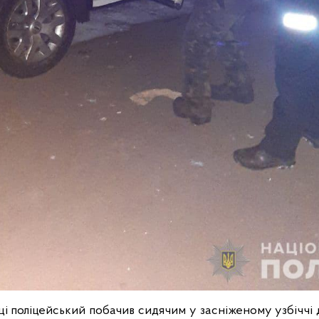
ці поліцейський побачив сидячим у засніженому узбіччі 