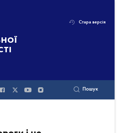
Стара версія
ьної
сті
Пошук