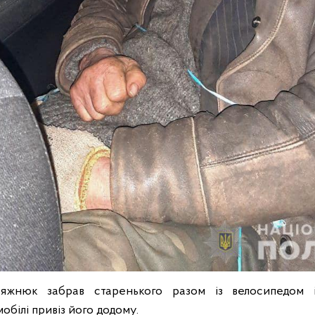
яжнюк забрав старенького разом із велосипедом 
білі привіз його додому.