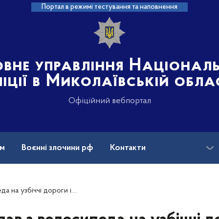
Портал в режимі тестування та наповнення
овне управління Націонал
іції в Миколаївській обла
Офіційний вебпортал
ам
Воєнні злочини рф
Контакти
: на Миколаївщині ПОГ допоміг пенсіонеру дістатись домівки