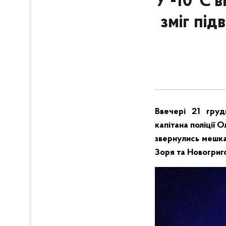
У -10℃ вп
зміг під
Ввечері 21 груд
капітана поліції
звернулись мешка
Зоря та Новогриг