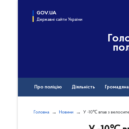
до
основного
GOV.UA
вмісту
Державні сайти України
Гол
пол
Про поліцію
Діяльність
Громадян
Назавжди в строю
Вакансії
Головна
Новини
У -10℃ впав з велосипеда на узбіччі дороги і не зміг підвестись