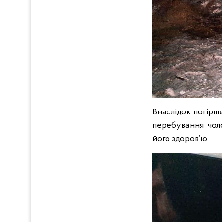
Внаслідок погірш
перебування чоло
його здоров’ю.