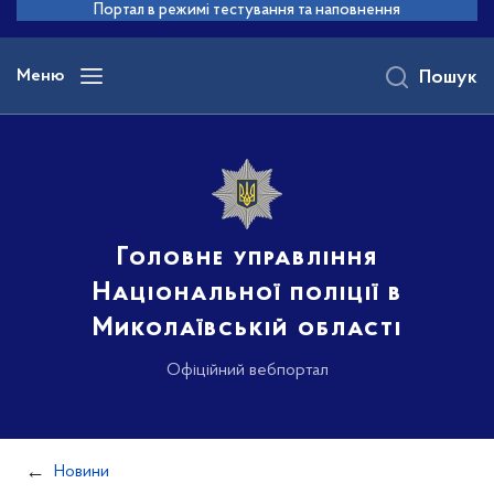
до
Портал в режимі тестування та наповнення
основного
вмісту
Меню
Пошук
Головне управління
Національної поліції в
Миколаївській області
Офіційний вебпортал
Новини