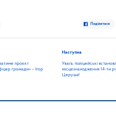
Поділитися
Наступна
иватиме проєкт
Увага, поліцейські встано
іцер громади» – Ігор
місцезнаходження 14-ти рі
Церуша!