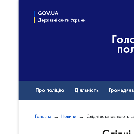
до
основного
GOV.UA
вмісту
Державні сайти України
Гол
пол
Про поліцію
Діяльність
Громадян
Назавжди в строю
Вакансії
Головна
Новини
Слідчі встановлюють свідків ДТП на вулиці Степовій, у як