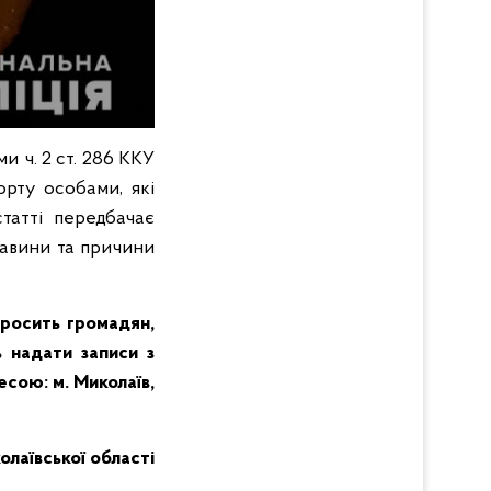
 ч. 2 ст. 286 ККУ
рту особами, які
татті передбачає
тавини та причини
просить громадян,
 надати записи з
есою: м. Миколаїв,
колаївської області