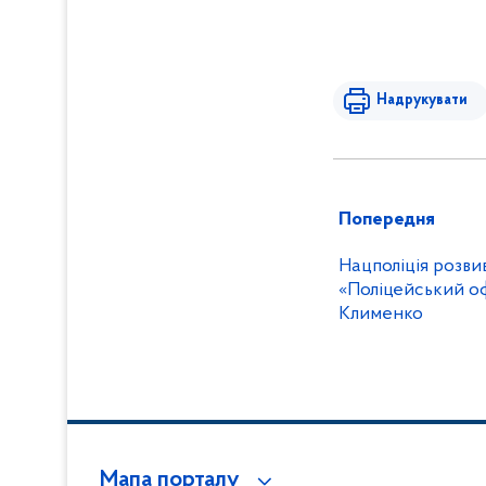
Надрукувати
Попередня
Нацполіція розв
«Поліцейський оф
Клименко
Мапа порталу