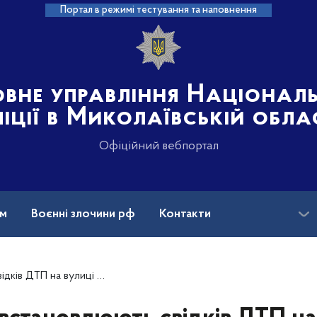
Портал в режимі тестування та наповнення
овне управління Націонал
іції в Миколаївській обла
Офіційний вебпортал
ам
Воєнні злочини рф
Контакти
ій літня жінка отримала травми не сумісні з життям