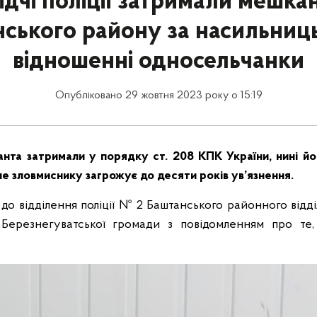
ідчі поліції затримали мешка
ського району за насильницьк
відношенні односельчанки
Опубліковано 29 жовтня 2023 року о 15:19
анта затримали у порядку ст. 208 КПК України, нині й
не зловмиснику загрожує до десяти років ув’язнення.
 до відділення поліції № 2 Баштанського районного відд
Березнегуватської громади з повідомленням про те, 