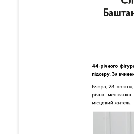
Сл
Баштан
44-річного фігур
підозру. За вчине
Вчора, 28 жовтня,
річна мешканка 
місцевий житель.