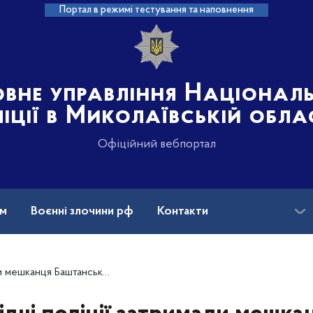
Портал в режимі тестування та наповнення
овне управління Націонал
іції в Миколаївській обла
Офіційний вебпортал
ам
Воєнні злочини рф
Контакти
у за насильницькі дії у відношенні односельчанки