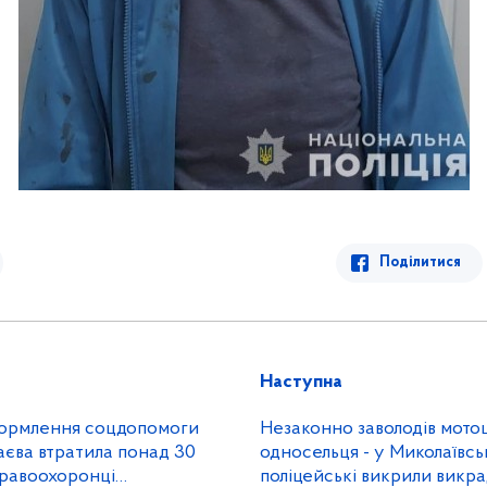
Поділитися
Наступна
формлення соцдопомоги
Незаконно заволодів мото
єва втратила понад 30
односельця - у Миколаївс
поліцейські викрили викр