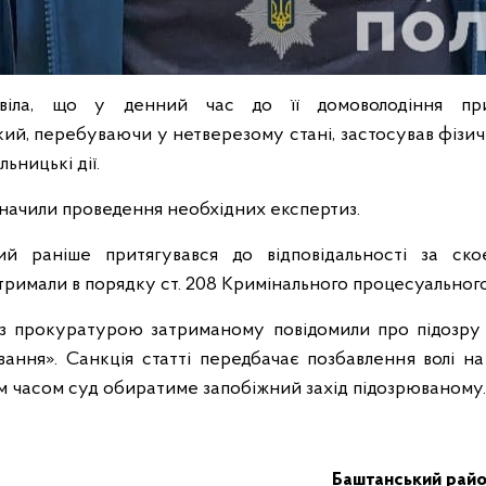
овіла, що у денний час до її домоволодіння пр
кий, перебуваючи у нетверезому стані, застосував фізич
ьницькі дії.
изначили проведення необхідних експертиз.
ий раніше притягувався до відповідальності за ско
затримали в порядку ст. 208 Кримінального процесуальног
з прокуратурою затриманому повідомили про підозру з
вання». Санкція статті передбачає позбавлення волі н
м часом суд обиратиме запобіжний захід підозрюваному.
Баштанський район