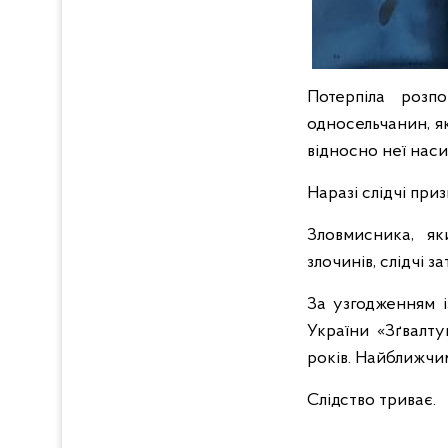
Потерпіла розп
односельчанин, я
відносно неї насил
Наразі слідчі пр
Зловмисника, як
злочинів, слідчі 
За узгодженням і
України «Зґвалту
років. Найближчи
Слідство триває.