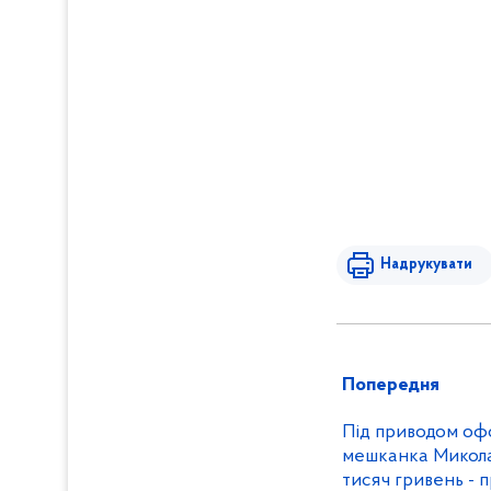
Надрукувати
Попередня
Під приводом о
мешканка Микола
тисяч гривень - правоохоронці