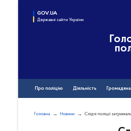
до
основного
GOV.UA
вмісту
Державні сайти України
Гол
пол
Про поліцію
Діяльність
Громадян
Назавжди в строю
Вакансії
Головна
Новини
Слідчі поліції затримали мешканця Баштанського район