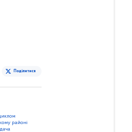
Поділитися
циклом
ькому районі
адача