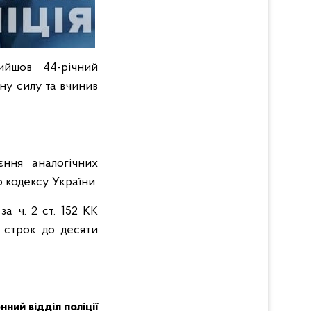
ийшов 44-річний
ну силу та вчинив
єння аналогічних
о кодексу України.
а ч. 2 ст. 152 КК
а строк до десяти
ний відділ поліції