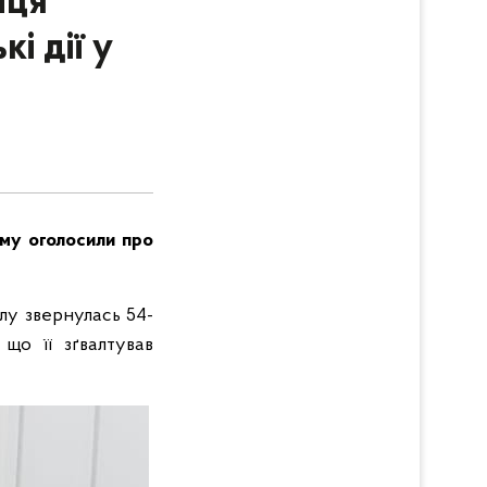
нця
і дії у
ому оголосили про
ілу звернулась 54-
що її зґвалтував