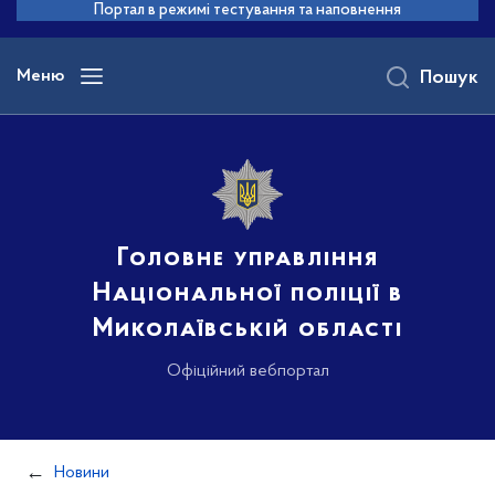
до
Портал в режимі тестування та наповнення
основного
вмісту
Меню
Пошук
Головне управління
Національної поліції в
Миколаївській області
Офіційний вебпортал
Новини