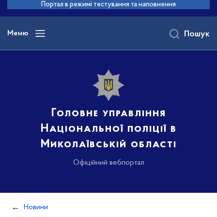
до
Портал в режимі тестування та наповнення
основного
вмісту
Меню
Пошук
Головне управління
Національної поліції в
Миколаївській області
Офіційний вебпортал
Новини