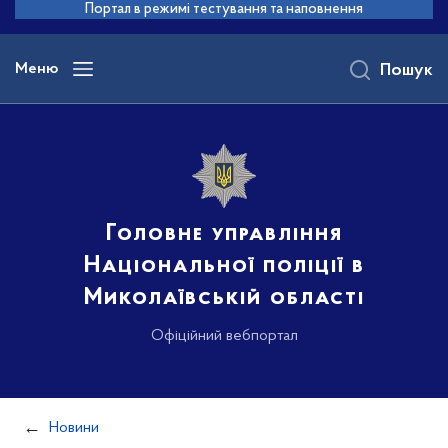
до
Портал в режимі тестування та наповнення
основного
вмісту
Меню
Пошук
Головне управління
Національної поліції в
Миколаївській області
Офіційний вебпортал
Новини