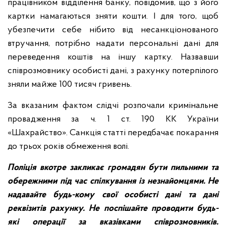
працівником відділення банку, повідомив, що з його
картки намагаються зняти кошти. І для того, щоб
убезпечити себе нібито від несанкціонованого
втручання, потрібно надати персональні дані для
переведення коштів на іншу картку. Назвавши
співрозмовнику особисті дані, з рахунку потерпілого
зняли майже 100 тисяч гривень.
За вказаним фактом слідчі розпочали кримінальне
провадження за ч. 1 ст. 190 КК України
«Шахрайство». Санкція статті передбачає покарання
до трьох років обмеження волі.
Поліція вкотре закликає громадян бути пильними та
обережними під час спілкування із незнайомцями. Не
надавайте будь-кому свої особисті дані та дані
реквізитів рахунку. Не поспішайте проводити будь-
які операції за вказівками співрозмовників.