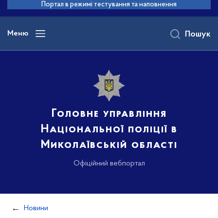
до
Портал в режимі тестування та наповнення
основного
вмісту
Меню
Пошук
Головне управління
Національної поліції в
Миколаївській області
Офіційний вебпортал
Новини