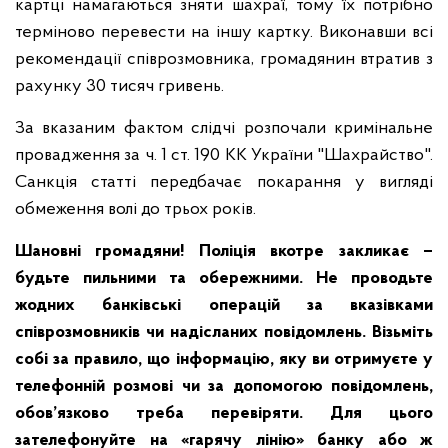
картці намагаються зняти шахраї, тому їх потрібно
терміново перевести на іншу картку. Виконавши всі
рекомендації співрозмовника, громадянин втратив з
рахунку 30 тисяч гривень.
За вказаним фактом слідчі розпочали кримінальне
провадження за ч. 1 ст. 190 КК України "Шахрайство".
Санкція статті передбачає покарання у вигляді
обмеження волі до трьох років.
Шановні громадяни! Поліція вкотре закликає –
будьте пильними та обережними. Не проводьте
жодних банківські операцій за вказівками
співрозмовників чи надісланих повідомлень. Візьміть
собі за правило, що інформацію, яку ви отримуєте у
телефонній розмові чи за допомогою повідомлень,
обов’язково треба перевіряти. Для цього
зателефонуйте на «гарячу лінію» банку або ж