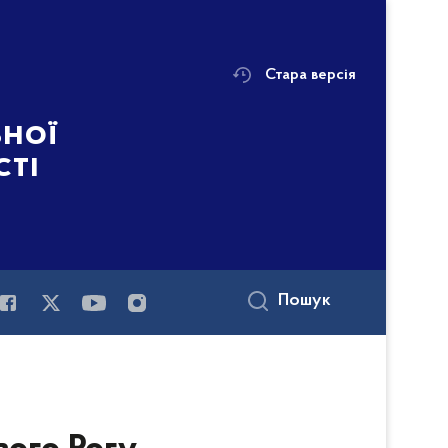
Стара версія
ьної
сті
Пошук