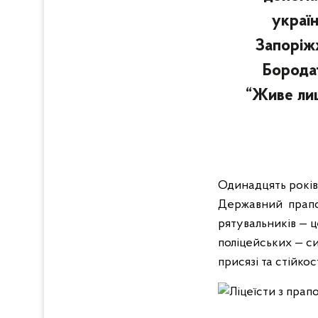
україн
Запоріж
Бородат
“Живе лиш
Одинадцять років 
Державний прапор
рятувальників — 
поліцейських — си
присязі та стійко