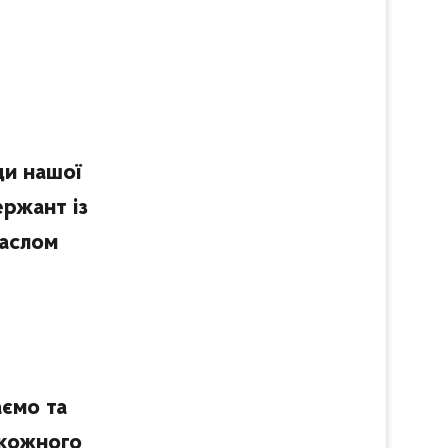
ди нашої
ержант із
гаслом
аємо та
 кожного