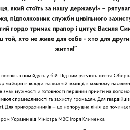
ця, який стоїть за нашу державу!» – рятувал
жя, підполковник служби цивільного захис
ий гордо тримає прапор і цитує Василя Си
 той, хто не живе для себе - хто для друг
життя!”
поспіль з ним йдуть у бій. Під ним рятують життя. Обері
 майорить всюди: на кожній позиції, в кожному населен
це знак мужності й готовності першими прийти на допомо
мвол справедливості та захисту громадян. Для гвардійців 
сті. Для прикордонників — це непорушна лінія, де починає