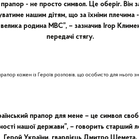
прапор - не просто символ. Це оберіг. Він 
уватиме нашим дітям, що за їхніми плечима 
 велика родина МВС”, – зазначив Ігор Климе
передачі стягу.
апор кожен із Героїв розповів, що особисто для нього з
раїнський прапор для мене – це символ своб
ості нашої держави”, – говорить старший л
Герой України, гвардієць Дмитро Шемета.