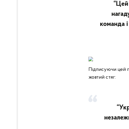
“Цей 
нагад
команда і
Підписуючи цей пр
жовтий стяг:
“Ук
незалежн