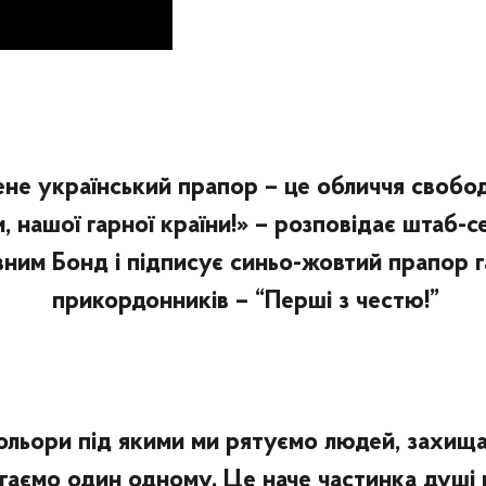
ене український прапор – це обличчя свобо
, нашої гарної країни!» – розповідає штаб-с
вним Бонд і підписує синьо-жовтий прапор 
прикордонників – “Перші з честю!”
ольори під якими ми рятуємо людей, захищ
гаємо один одному. Це наче частинка душі