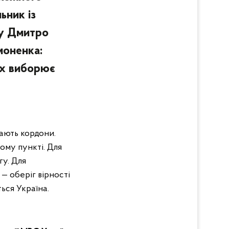
ьник із
ту Дмитро
моненка:
их виборює
гають кордони.
ому пункті.
Для
гу. Для
— оберіг вірності
ться Україна.