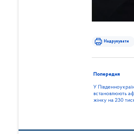
Надрукувати
Попередня
У Південноукраїн
встановлюють афе
жінку на 230 тис
уникнення відпов