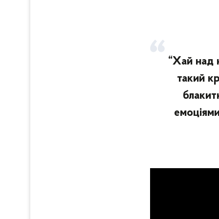
“Хай над 
такий кр
блакит
емоціями