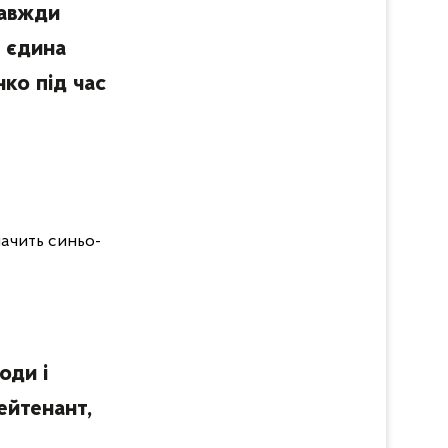
завжди
- єдина
нко під час
начить синьо-
оди і
ейтенант,