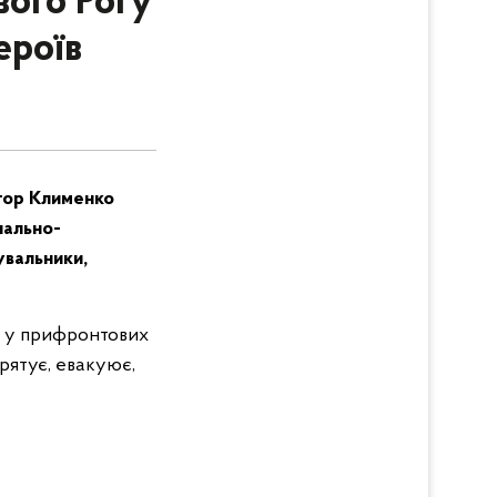
вого Рогу
ероїв
Ігор Клименко
нально-
увальники,
в у прифронтових
 рятує, евакуює,