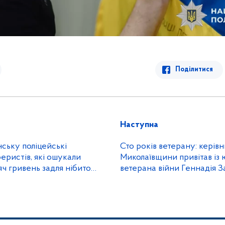
Поділитися
Наступна
ську поліцейські
Сто років ветерану: керівни
ристів, які ошукали
Миколаївщини привітав із 
яч гривень задля нібито
ветерана війни Геннадія З
ідальності