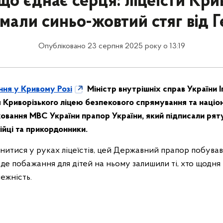
що єднає серця: ліцеїсти Кри
мали синьо-жовтий стяг від Г
Опубліковано 23 серпня 2025 року о 13:19
ння у Кривому Розі
Міністр внутрішніх справ України 
м Криворізького ліцею безпекового спрямування та націо
ховання МВС України прапор України, який підписали рят
дійці та прикордонники.
инитися у руках ліцеїстів, цей Державний прапор побува
 де побажання для дітей на ньому залишили ті, хто щодня
лежність.