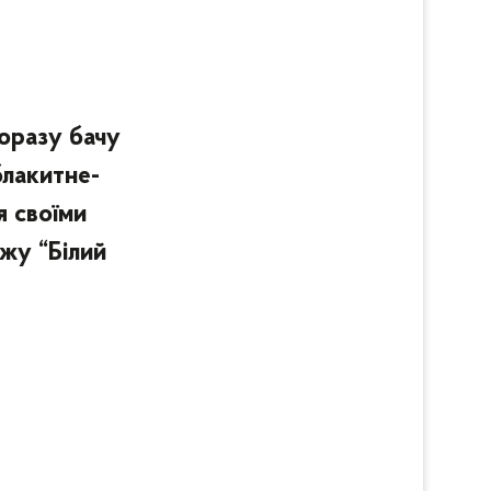
оразу бачу
блакитне-
я своїми
ажу “Білий