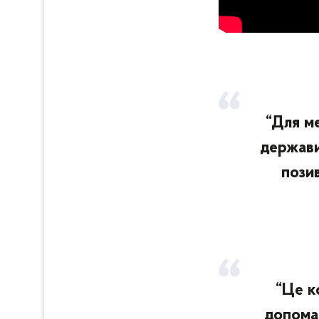
“Для м
держави
пози
“Це к
допома