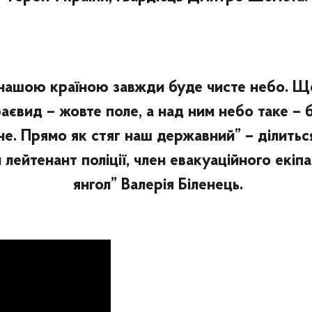
нашою країною завжди буде чисте небо. Щ
аєвид – жовте поле, а над ним небо таке – 
не. Прямо як стяг наш державний” – ділитьс
 лейтенант поліції, член евакуаційного екіп
янгол” Валерія Біленець.