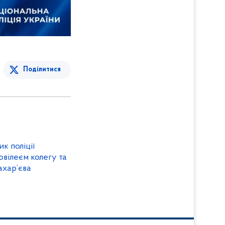
Поділитися
к поліції
ювілеєм колегу та
ахар’єва