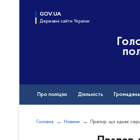
до
основного
GOV.UA
вмісту
Державні сайти України
Гол
пол
Про поліцію
Діяльність
Громадян
Назавжди в строю
Вакансії
Головна
Новини
Прапор, що єднає серця: ліцеїсти Кривого Ро