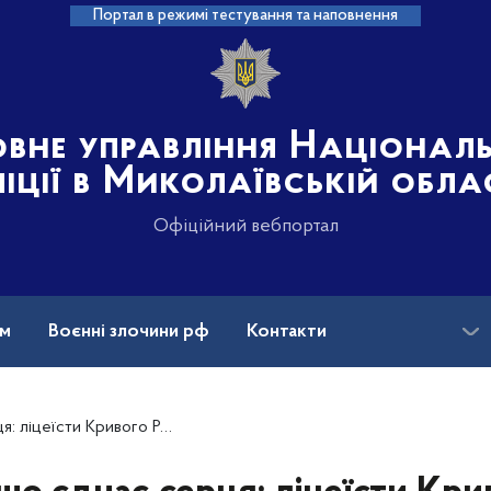
Портал в режимі тестування та наповнення
овне управління Націонал
іції в Миколаївській обла
Офіційний вебпортал
ам
Воєнні злочини рф
Контакти
гу отримали синьо-жовтий стяг від Героїв