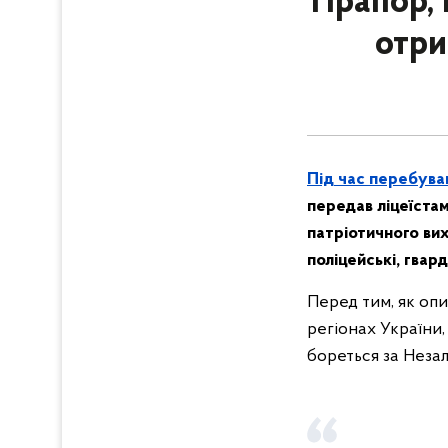
Прапор, 
отри
Під час перебува
передав ліцеїста
патріотичного ви
поліцейські, гвар
Перед тим, як оп
регіонах України,
бореться за Неза