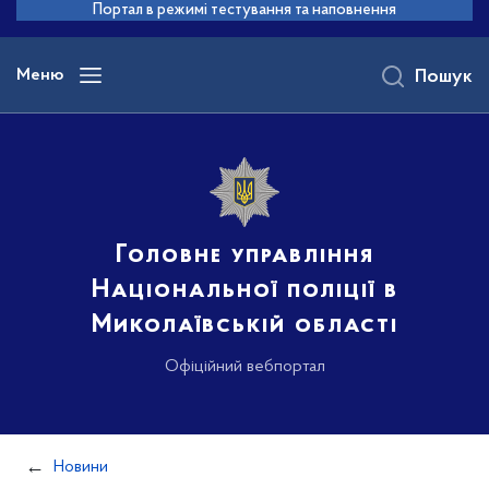
до
Портал в режимі тестування та наповнення
основного
вмісту
Меню
Пошук
Головне управління
Національної поліції в
Миколаївській області
Офіційний вебпортал
Новини