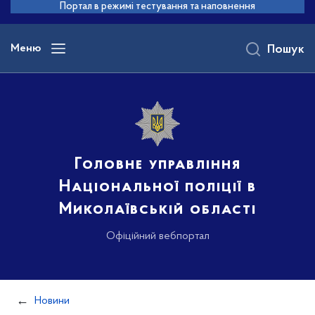
до
Портал в режимі тестування та наповнення
основного
вмісту
Меню
Пошук
Головне управління
Національної поліції в
Миколаївській області
Офіційний вебпортал
Новини