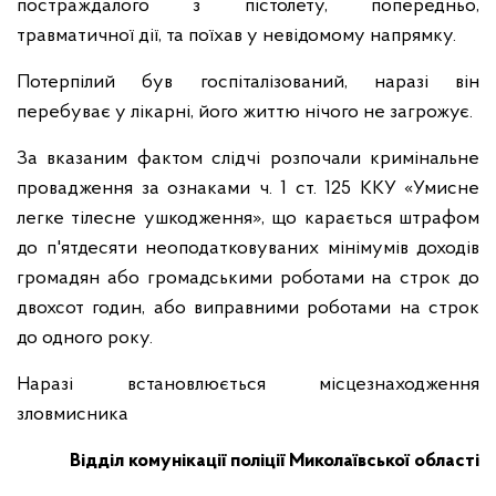
постраждалого з пістолету, попередньо,
травматичної дії, та поїхав у невідомому напрямку.
Потерпілий був госпіталізований, наразі він
перебуває у лікарні, його життю нічого не загрожує.
За вказаним фактом слідчі розпочали кримінальне
провадження за ознаками ч. 1 ст. 125 ККУ «Умисне
легке тілесне ушкодження», що карається штрафом
до п'ятдесяти неоподатковуваних мінімумів доходів
громадян або громадськими роботами на строк до
двохсот годин, або виправними роботами на строк
до одного року.
Наразі встановлюється місцезнаходження
зловмисника
Відділ комунікації поліції Миколаївської області