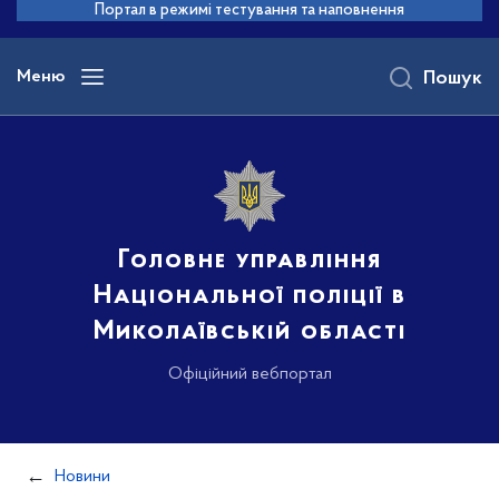
до
Портал в режимі тестування та наповнення
основного
вмісту
Меню
Пошук
Головне управління
Національної поліції в
Миколаївській області
Офіційний вебпортал
Новини