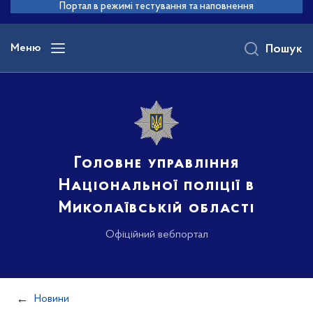
до
Портал в режимі тестування та наповнення
основного
вмісту
Меню
Пошук
Головне управління
Національної поліції в
Миколаївській області
Офіційний вебпортал
Новини