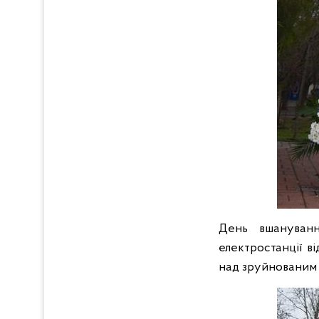
День вшанування
електростанції в
над зруйнованим 