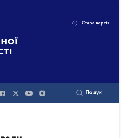
Стара версія
ьної
сті
Пошук