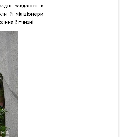
ладні завдання в
ули й міліціонери
жіння Вітчизні.