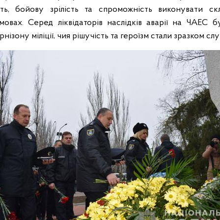
ість, бойову зрілість та спроможність виконувати ск
овах. Серед ліквідаторів наслідків аварії на ЧАЕС б
нізону міліції, чия рішучість та героїзм стали зразком слу