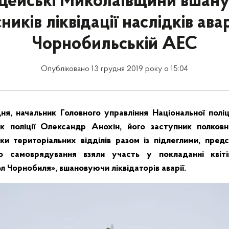
цейські Миколаївщини вшан
ників ліквідації наслідків авар
Чорнобильській АЕС
Опубліковано 13 грудня 2019 року о 15:04
дня, начальник Головного управління Національної поліці
к поліції Олександр Анохін, його заступник полковн
ки територіальних відділів разом із підлеглими, пред
го самоврядування взяли участь у покладанні квіт
 Чорнобиля», вшановуючи ліквідаторів аварії.