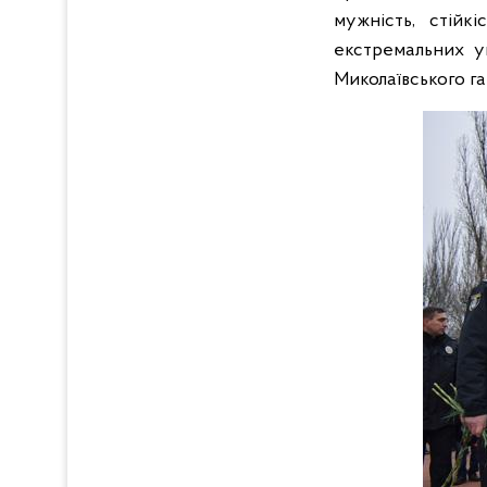
мужність, стійк
екстремальних ум
Миколаївського гар