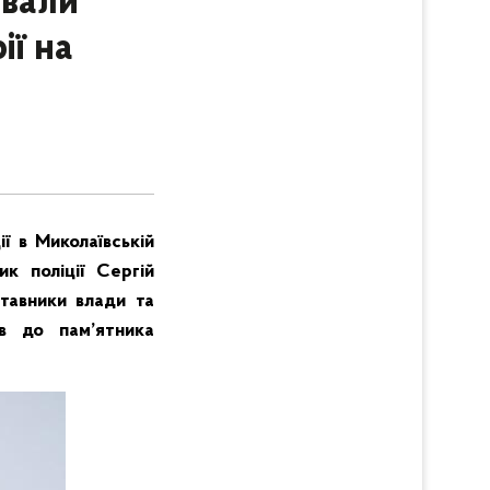
ували
ії на
ї в Миколаївській
ик поліції Сергій
ставники влади та
ів до пам’ятника