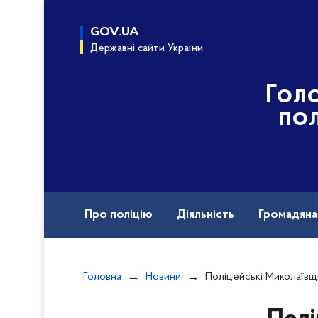
до
основного
GOV.UA
вмісту
Державні сайти України
Гол
пол
Про поліцію
Діяльність
Громадян
Назавжди в строю
Вакансії
Головна
Новини
Поліцейські Миколаївщини вшанували учасників лікв