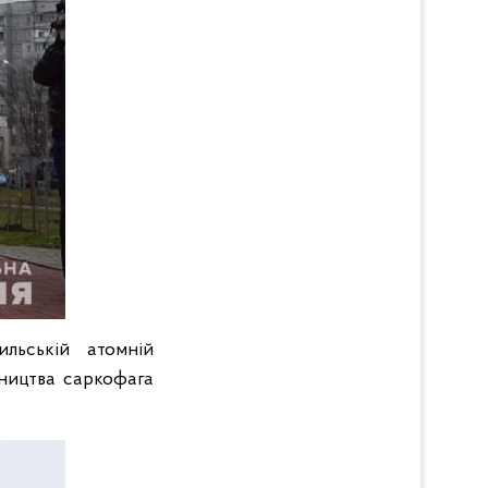
ильській атомній
вництва саркофага