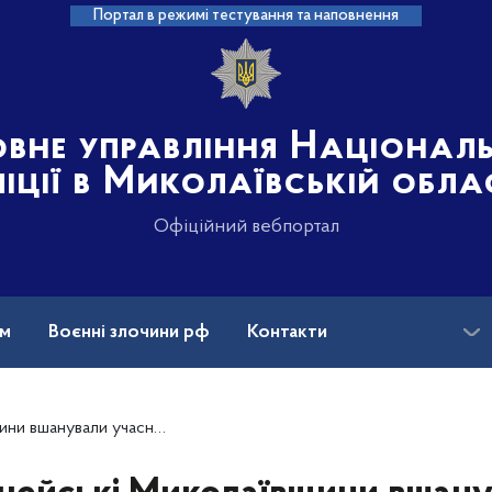
Портал в режимі тестування та наповнення
овне управління Націонал
іції в Миколаївській обла
Офіційний вебпортал
ам
Воєнні злочини рф
Контакти
ідації наслідків аварії на Чорнобильській АЕС