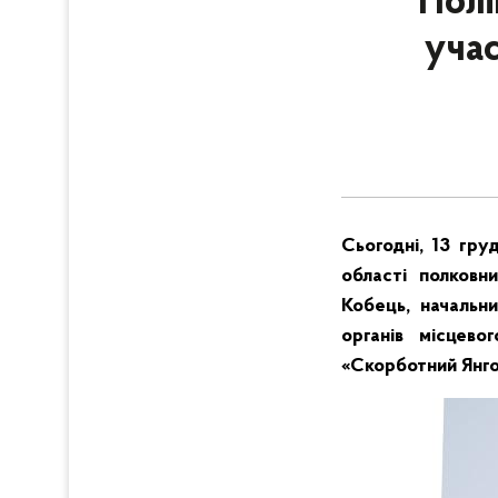
Полі
учас
Сьогодні, 13 гру
області полковни
Кобець, начальни
органів місцево
«Скорботний Янгол