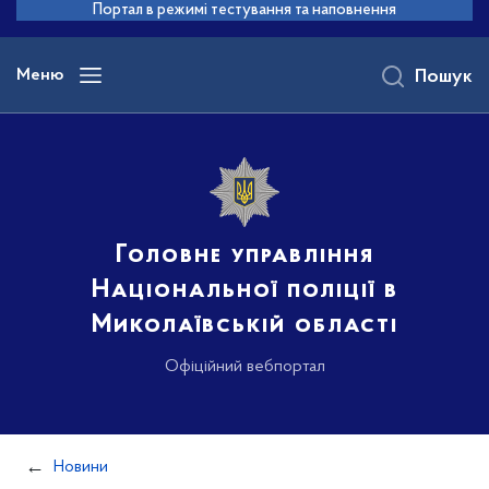
до
Портал в режимі тестування та наповнення
основного
вмісту
Меню
Пошук
Головне управління
Національної поліції в
Миколаївській області
Офіційний вебпортал
Новини