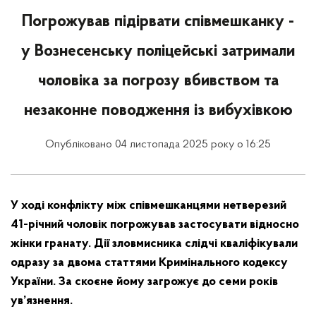
Погрожував підірвати співмешканку -
у Вознесенську поліцейські затримали
чоловіка за погрозу вбивством та
незаконне поводження із вибухівкою
Опубліковано 04 листопада 2025 року о 16:25
У ході конфлікту між співмешканцями нетверезий
41-річний чоловік погрожував застосувати відносно
жінки гранату. Дії зловмисника слідчі кваліфікували
одразу за двома статтями Кримінального кодексу
України. За скоєне йому загрожує до семи років
ув’язнення.