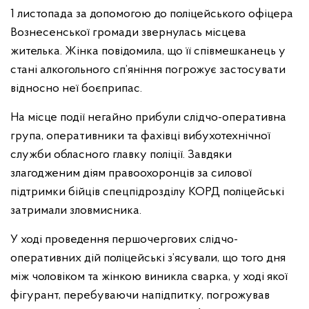
1 листопада за допомогою до поліцейського офіцера
Вознесенської громади звернулась місцева
жителька. Жінка повідомила, що її співмешканець у
стані алкогольного сп’яніння погрожує застосувати
відносно неї боєприпас.
На місце події негайно прибули слідчо-оперативна
група, оперативники та фахівці вибухотехнічної
служби обласного главку поліції. Завдяки
злагодженим діям правоохоронців за силової
підтримки бійців спецпідрозділу КОРД поліцейські
затримали зловмисника.
У ході проведення першочергових слідчо-
оперативних дій поліцейські з’ясували, що того дня
між чоловіком та жінкою виникла сварка, у ході якої
фігурант, перебуваючи напідпитку, погрожував