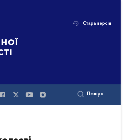
Стара версія
ьної
сті
Пошук