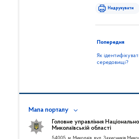
Надрукувати
Попередня
Як ідентифікува
середовищі?
Мапа порталу
Головне управління Національної 
Миколаївській області
54005, м. Миколаїв, вул. Захисників Мико