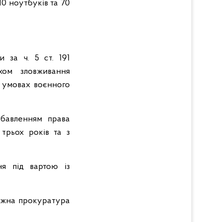
10 ноутбуків та 70
и за ч. 5 ст. 191
хом зловживання
 умовах воєнного
збавленням права
трьох років та з
ня під вартою із
ужна прокуратура