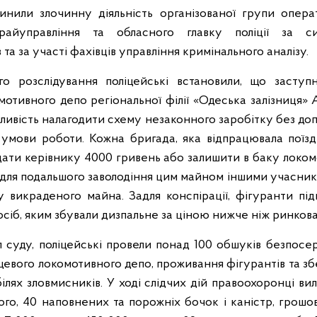
нили злочинну діяльність організованої групи опера
 райуправління та обласного главку поліції за си
та за участі фахівців управління кримінального аналізу.
го розслідування поліцейські встановили, що заступ
мотивного депо регіональної філії «Одеська залізниця» 
ивість налагодити схему незаконного заробітку без доп
 умови роботи. Кожна бригада, яка відпрацювала поїзд
дати керівнику 4000 гривень або залишити в баку локо
в, для подальшого заволодіння цим майном іншими учасни
 викраденого майна. Задля конспірації, фігуранти під
сіб, яким збували дизпальне за ціною нижче ніж ринкова
 суду, поліцейські провели понад 100 обшуків безпосе
цевого локомотивного депо, проживання фігурантів та збе
ілях зловмисників. У ході слідчих дій правоохоронці ви
ого, 40 наповнених та порожніх бочок і каністр, грошов