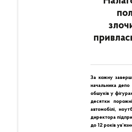
Налаг
пол
злоч
привлас
За кожну заверше
начальника депо 
обшуків у фігуран
десятки порожні
автомобілі, ноу
директора підприє
до 12 років ув’язн