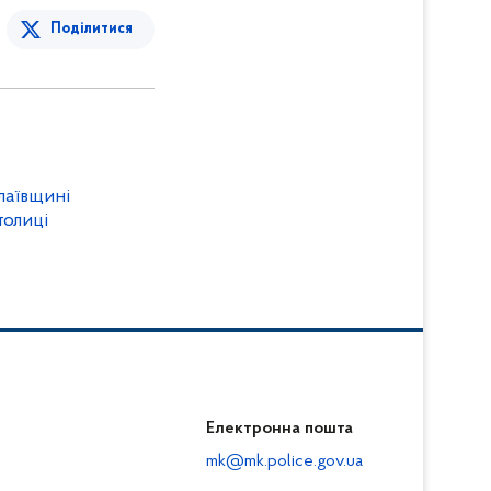
Поділитися
лаївщині
толиці
Електронна пошта
mk@mk.police.gov.ua