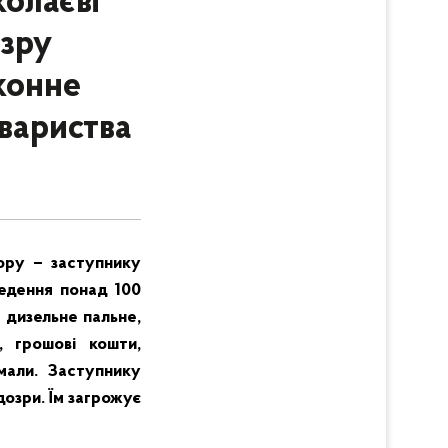
олаєві
озру
конне
вариства
тору – заступнику
ведення понад 100
– дизельне пальне,
, грошові кошти,
мали. Заступнику
дозри. Їм загрожує