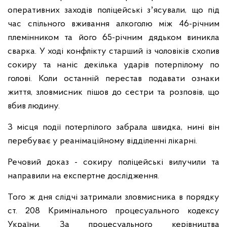
оперативних заходів поліцейські зʼясували, що під
час спільного вживання алкоголю між 46-річним
племінником та його 65-річним дядьком виникла
сварка. У ході конфлікту старший із чоловіків схопив
сокиру та наніс декілька ударів потерпілому по
голові. Коли останній перестав подавати ознаки
життя, зловмисник пішов до сестри та розповів, що
вбив людину.
З місця події потерпілого забрала швидка, нині він
перебуває у реанімаційному відділенні лікарні.
Речовий доказ - сокиру поліцейські вилучили та
направили на експертне дослідження.
Того ж дня слідчі затримали зловмисника в порядку
ст. 208 Кримінального процесуального кодексу
України. За процесуального керівництва