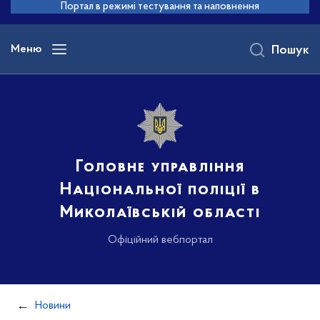
до
Портал в режимі тестування та наповнення
основного
вмісту
Меню
Пошук
Головне управління
Національної поліції в
Миколаївській області
Офіційний вебпортал
Новини