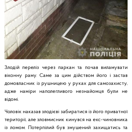
Злодій переліз через паркан та почав виламувати
віконну раму. Саме за цим дійством його і застав
домовласник із рушницею у руках для самозахисту,
адже наміри наполегливого незнайомця були не
відомі.
Чоловік наказав злодієві забиратися із його приватної
території, але зловмисник кинувся на екс-чиновника
із ломом. Потерпілий був змушений захищатись та