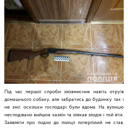
Під час першої спроби зловмисник навіть отруїв
домашнього собаку, але забратись до будинку так і
не зміг, оскільки господарі були вдома. На вулицю
несподівано вийшов хазяїн та злякав злодія і той втік.
Заявляти про подію до поліції потерпілий не став,