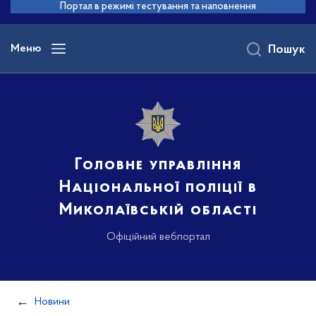
до
Портал в режимі тестування та наповнення
основного
вмісту
Меню
Пошук
Головне управління
Національної поліції в
Миколаївській області
Офіційний вебпортал
Новини