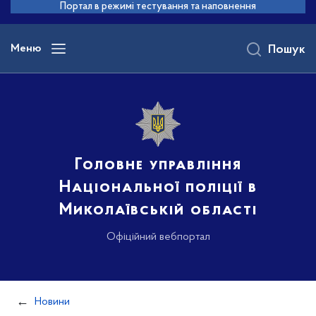
до
Портал в режимі тестування та наповнення
основного
вмісту
Меню
Пошук
Головне управління
Національної поліції в
Миколаївській області
Офіційний вебпортал
Новини