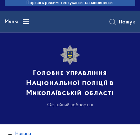
до
Портал в режимі тестування та наповнення
основного
вмісту
Меню
Пошук
Головне управління
Національної поліції в
Миколаївській області
Офіційний вебпортал
Новини