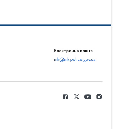
утата сільради
Електронна пошта
mk@mk.police.gov.ua