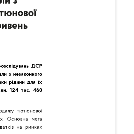
ли з
ютюнової
ривень
розслідувань ДСР
или з незаконного
вки рідини для їх
лн. 124 тис. 460
родажу тютюнової
их. Основна мета
одатків на ринках