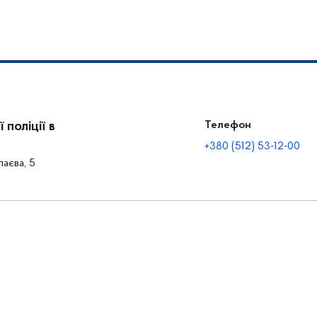
аходи серед громадян
автопригоди за участі деп
поліції в
Телефон
+380 (512) 53-12-00
лаєва, 5