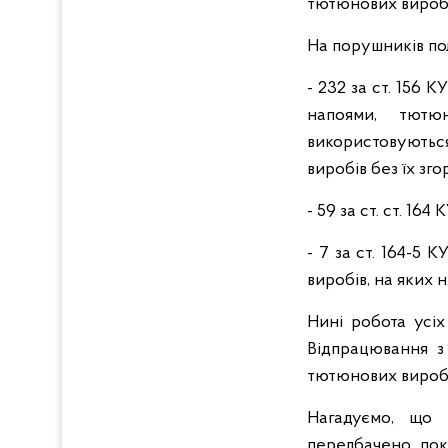
тютюнових виробів
На порушників пол
- 232 за ст. 156
напоями, тютю
використовують
виробів без їх зго
- 59 за ст. ст. 1
- 7 за ст. 164-5
виробів, на яких 
Нині робота усіх
Відпрацювання з
тютюнових виробі
Нагадуємо, що 
передбачено пока