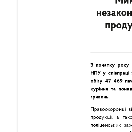
Мик
незакон
проду
З початку року 
НПУ у співпраці 
обігу 47 469 пач
куріння та пона
гривень.
Правоохоронці в
продукції, а та
поліцейських зах