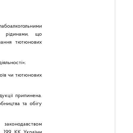
слабоалкогольними
а рідинами, що
вання тютюнових
іяльності»;
поїв чи тютюнових
дукції припинена.
бництва та обігу
 законодавством
т. 199 КК України