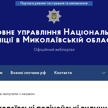
Портал в режимі тестування та наповнення
овне управління Націонал
іції в Миколаївській обла
Офіційний вебпортал
ам
Воєнні злочини рф
Контакти
актної тютюнової продукції на понад три мільйона гривень