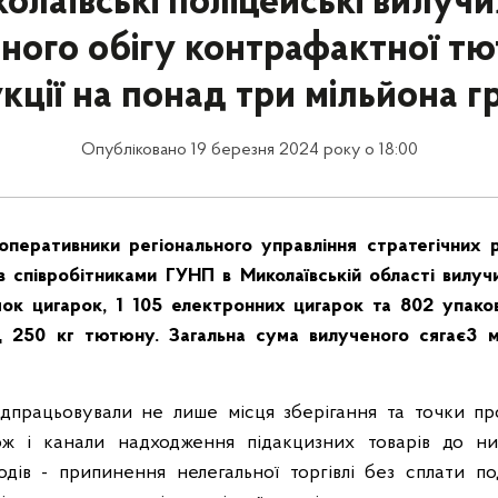
олаївські поліцейські вилучи
ного обігу контрафактної т
кції на понад три мільйона г
Опубліковано 19 березня 2024 року о 18:00
оперативники регіонального управління стратегічних 
з співробітниками ГУНП в Миколаївській області вилуч
ок цигарок, 1 105 електронних цигарок та 802 упако
д 250 кг тютюну. Загальна сума вилученого сягає3 м
ідпрацьовували не лише місця зберігання та точки п
кож і канали надходження підакцизних товарів до н
одів - припинення нелегальної торгівлі без сплати п