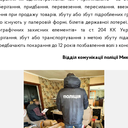
берігання, придбання, перевезення, пересилання, вве
ня при продажу товарів, збуту або збут підроблених 
що існують у паперовій формі, білетів державної лотереї
ографічних захисних елементів» та ст. 204 КК Укр
ерігання, збут або транспортування з метою збуту піда
редбачають покарання до 12 років позбавлення волі з ко
Відділ комунікації поліції Ми