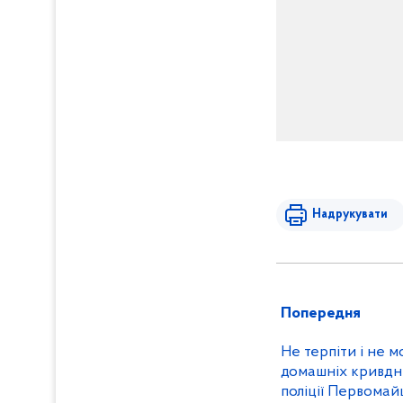
Надрукувати
Попередня
Не терпіти і не 
домашніх кривдни
поліції Первома