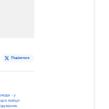
Поділитися
охода - у
чі поліції
ідування