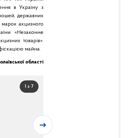
зення в Україну з
грошей, державних
, марок акцизного
аїни «Незаконне
кцизних товарів».
нфіскацією майна.
колаївської області
1 з 7