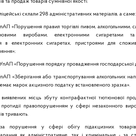
 та продаж товарів сумнівної якості.
іцейські склали 298 адміністративних матеріалів, а саме:
 КУпАП «Порушення правил торгівлі пивом, алкогольними, 
новими виробами, електронними сигаретами т
ся в електронних сигаретах, пристроями для спожи
ряння»;
64 КУпАП «Порушення порядку провадження господарської д
 КУпАП «Зберігання або транспортування алкогольних на
немає марок акцизного податку встановленого зразка».
 виявлених місць збуту контрафактної тютюнової про
 протидії правопорушенням у сфері незаконного виро
в тривають.
за порушення у сфері обігу підакцизних товарів
рання як адміністративне, так і кримінальне - за с