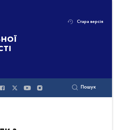
Стара версія
ьної
сті
Пошук