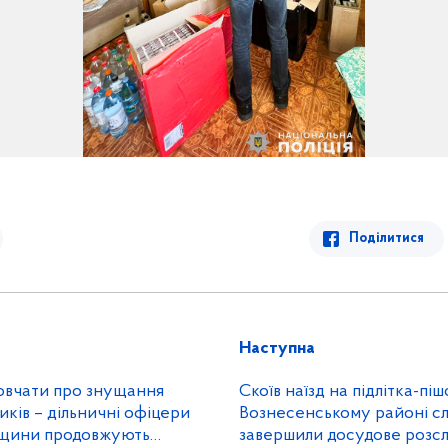
Поділитися
Наступна
мовчати про знущання
Скоїв наїзд на підлітка-піш
ків – дільничні офіцери
Вознесенському районі слід
йщини продовжують
завершили досудове розсл