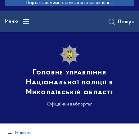
до
Портал в режимі тестування та наповнення
основного
вмісту
Меню
Пошук
Головне управління
Національної поліції в
Миколаївській області
Офіційний вебпортал
Новини