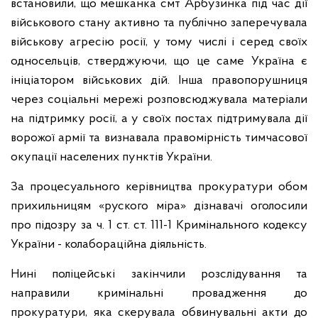
встановили, що мешканка смт Арбузинка під час дії
військового стану активно та публічно заперечувала
військову агресію росії, у тому числі і серед своїх
односельців, стверджуючи, що це саме Україна є
ініціатором військових дій. Інша правопорушниця
через соціальні мережі розповсюджувала матеріали
на підтримку росії, а у своїх постах підтримувала дії
ворожої армії та визнавала правомірність тимчасової
окупації населених пунктів України.
За процесуального керівництва прокуратури обом
прихильницям «руского міра» дізнавачі оголосили
про підозру за ч. 1 ст. ст. 111-1 Кримінального кодексу
України - колабораційна діяльність.
Нині поліцейські закінчили розслідування та
направили кримінальні провадження до
прокуратури, яка скерувала обвинувальні акти до