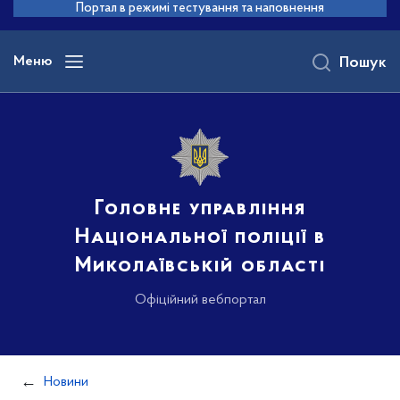
до
Портал в режимі тестування та наповнення
основного
вмісту
Меню
Пошук
Головне управління
Національної поліції в
Миколаївській області
Офіційний вебпортал
Новини