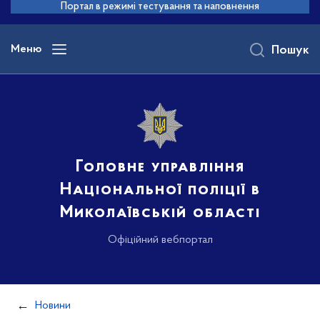
до
Портал в режимі тестування та наповнення
основного
вмісту
Меню
Пошук
Головне управління
Національної поліції в
Миколаївській області
Офіційний вебпортал
Новини